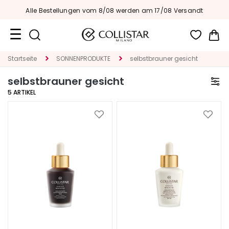
Alle Bestellungen vom 8/08 werden am 17/08 Versandt
Me
Reiseformate
Startseite
SONNENPRODUKTE
selbstbrauner gesicht
selbstbrauner gesicht
Neuheiten
5
ARTIKEL
Gesicht
Zur
Zur
K
Wunschliste
Wunsc
A
hinzufügen
hinzu
T
E
G
O
R
I
E