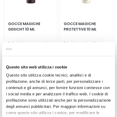
G
e
s
i
GOCCE MAGICHE
GOCCE MAGICHE
c
GESICHT 10 ML
PROTETTIVE 10 ML
h
t
Selbstbräunungsgesichtskonzentrat
Schutzkonzentrat fürs
s
Gesicht - Anti-Aging-
r
Wirkung und Leuchtkraft
14,85 €
14,85 €
e
i
Questo sito web utilizza i cookie
n
i
Questo sito utilizza cookie tecnici, analitici e di
g
profilazione, anche di terze parti, per personalizzare i
u
Zur
contenuti e gli annunci, per fornire funzioni connesse con
Wunschliste
n
i social media e per analizzare il traffico web. I cookie di
hinzufügen
g
profilazione sono utilizzati anche per la personalizzazione
degli annunci pubblicitari. Per maggiori informazioni su
P
come questo sito utilizza i cookie, per modificare le
e