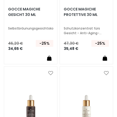
S
p
GOCCE MAGICHE
GOCCE MAGICHE
e
GESICHT 30 ML
PROTETTIVE 30 ML
z
i
Selbstbräunungsgesichtskonzentrat
Schutzkonzentrat fürs
a
Gesicht - Anti-Aging-
Wirkung und Leuchtkraft
l
46,20 €
-25%
47,30 €
-25%
b
34,65 €
35,48 €
e
h
a
n
d
Zur
Zur
l
Wunschliste
Wunsc
hinzufügen
hinzu
u
n
g
e
n