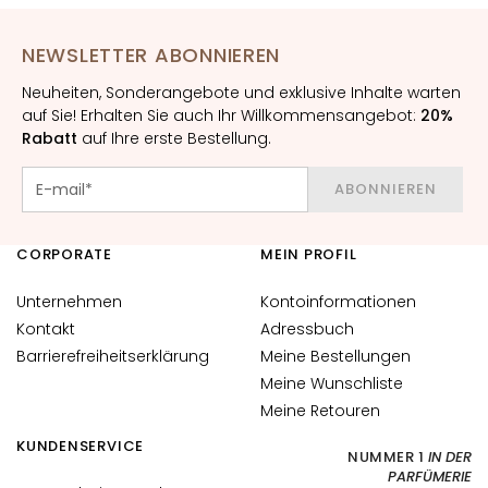
h
t
NEWSLETTER ABONNIEREN
s
Neuheiten, Sonderangebote und exklusive Inhalte warten
s
auf Sie! Erhalten Sie auch Ihr Willkommensangebot:
20%
e
Rabatt
auf Ihre erste Bestellung.
r
u
ABONNIEREN
m
G
CORPORATE
MEIN PROFIL
e
s
Unternehmen
Kontoinformationen
i
Kontakt
Adressbuch
c
Barrierefreiheitserklärung
Meine Bestellungen
h
Meine Wunschliste
t
Meine Retouren
s
p
KUNDENSERVICE
NUMMER 1
IN DER
f
PARFÜMERIE