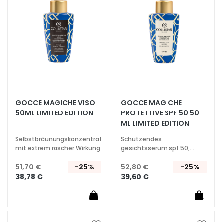
l
e
g
e
A
u
g
e
n
GOCCE MAGICHE VISO
GOCCE MAGICHE
-
50ML LIMITED EDITION
PROTETTIVE SPF 50 50
u
ML LIMITED EDITION
n
Selbstbräunungskonzentrat
Schützendes
d
mit extrem rascher Wirkung
gesichtsserum spf 50,
L
Anti-Aging-Wirkung und
Leuchtkraft
51,70 €
-25%
52,80 €
-25%
i
38,78 €
39,60 €
p
p
e
n