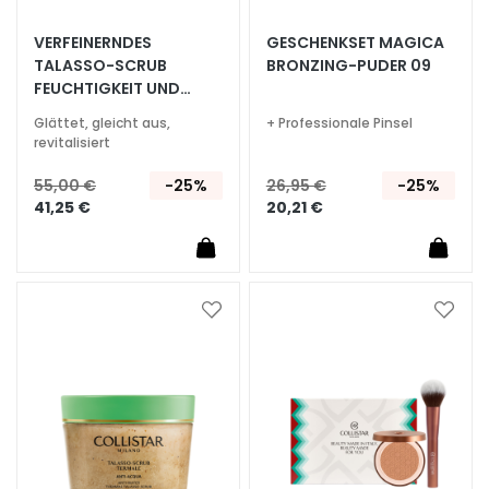
i
a
VERFEINERNDES
GESCHENKSET MAGICA
l
TALASSO-SCRUB
BRONZING-PUDER 09
u
FEUCHTIGKEIT UND
r
LEUCHTKRAFT 600 GR
Glättet, gleicht aus,
+ Professionale Pinsel
o
revitalisiert
n
55,00 €
-25%
26,95 €
-25%
i
41,25 €
20,21 €
c
o
P
r
Zur
Zur
o
Wunschliste
Wunsc
t
hinzufügen
hinzu
e
z
i
o
n