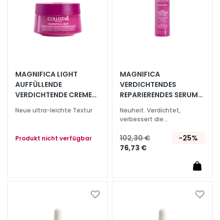
h
t
s
s
e
r
MAGNIFICA LIGHT
MAGNIFICA
u
AUFFÜLLENDE
VERDICHTENDES
m
VERDICHTENDE CREME
REPARIERENDES SERUM
LIGHT GESICHT UND
GESICHT UND HALS
G
Neue ultra-leichte Textur
Neuheit. Verdichtet,
HALS
e
verbessert die
Hautqualität.
s
102,30 €
-25%
Produkt nicht verfügbar
i
76,73 €
c
h
t
s
p
Zur
Zur
Wunschliste
Wunsc
f
hinzufügen
hinzu