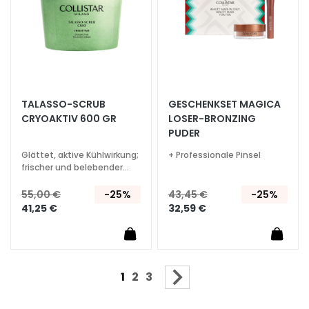
N
G
E
N
F
Ü
R
TALASSO-SCRUB
GESCHENKSET MAGICA
CRYOAKTIV 600 GR
LOSER-BRONZING
T
PUDER
r
Glättet, aktive Kühlwirkung;
+ Professionale Pinsel
o
frischer und belebender
c
Duft
k
55,00 €
-25%
43,45 €
-25%
e
41,25 €
32,59 €
n
e
H
a
Seite
Sie lesen gerade die Seite
Seite
Seite
Seite
Weiter
1
2
3
u
t