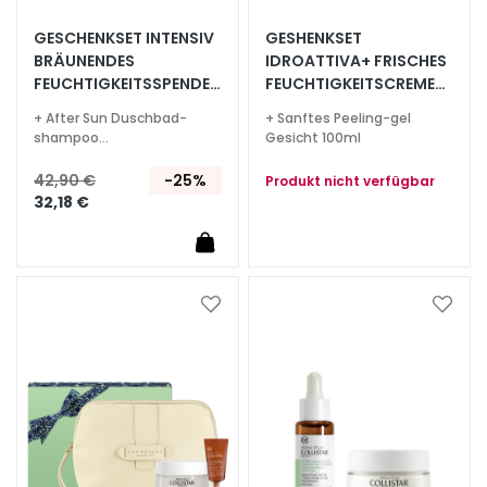
S
p
GESCHENKSET INTENSIV
GESHENKSET
e
BRÄUNENDES
IDROATTIVA+ FRISCHES
FEUCHTIGKEITSSPENDEN
FEUCHTIGKEITSCREME-
z
DES TROCKENÖL LSF 6
GEL 50ML
i
+ After Sun Duschbad-
+ Sanftes Peeling-gel
200 ML
a
shampoo
Gesicht 100ml
Feuchtigkeitsspendend,
l
Pflegend 150 ml + Beauty
42,90 €
-25%
Produkt nicht verfügbar
b
Bag
32,18 €
e
h
a
n
d
Zur
Zur
l
Wunschliste
Wunsc
hinzufügen
hinzu
u
n
g
e
n