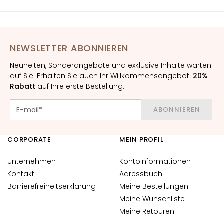
M
i
s
NEWSLETTER ABONNIEREN
c
h
Neuheiten, Sonderangebote und exklusive Inhalte warten
h
auf Sie! Erhalten Sie auch Ihr Willkommensangebot:
20%
a
Rabatt
auf Ihre erste Bestellung.
u
t
ABONNIEREN
u
n
CORPORATE
MEIN PROFIL
d
f
Unternehmen
Kontoinformationen
e
Kontakt
Adressbuch
t
Barrierefreiheitserklärung
Meine Bestellungen
t
i
Meine Wunschliste
g
Meine Retouren
e