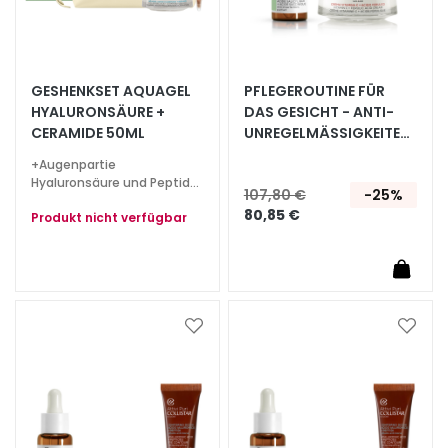
G
e
s
i
GESHENKSET AQUAGEL
PFLEGEROUTINE FÜR
c
HYALURONSÄURE +
DAS GESICHT - ANTI-
h
CERAMIDE 50ML
UNREGELMÄSSIGKEITEN, S
t
CHENKT LEUCHTKRAFT
+Augenpartie
s
Hyaluronsäure und Peptide
107,80 €
-25%
r
5ml + THE BRIDGE Beauty
80,85 €
Produkt nicht verfügbar
e
Bag
i
n
i
g
u
Zur
Zur
Wunschliste
Wunsc
n
hinzufügen
hinzu
g
P
e