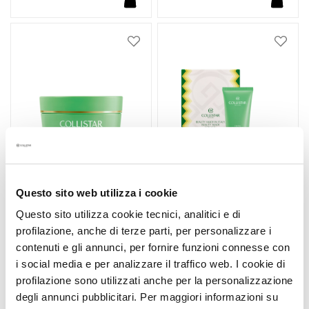
a
g
i
Zur
Zur
c
Wunschliste
Wunsc
h
hinzufügen
hinzu
e
A
n
t
i
-
A
Questo sito web utilizza i cookie
g
Questo sito utilizza cookie tecnici, analitici e di
i
STRAFFUNGSCREME
GESCHENKSET
profilazione, anche di terze parti, per personalizzare i
n
INTENSIV MODELLIEREND
STRAFFUNGSCREME
contenuti e gli annunci, per fornire funzioni connesse con
400 ML
INTENSIV MODELLIEREND
g
200ML
i social media e per analizzare il traffico web. I cookie di
G
Verleiht Festigkeit und
+ Straffendes Talasso-
e
profilazione sono utilizzati anche per la personalizzazione
Elastizität, formt die
Duschöl Verbesserung Der
Konturen neu
Elastizität 150gr
s
degli annunci pubblicitari. Per maggiori informazioni su