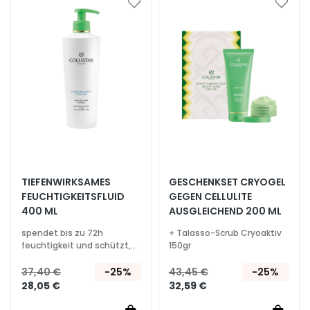
p
Zur
Zur
f
Wunschliste
Wunsc
l
hinzufügen
hinzu
e
g
e
B
E
D
A
R
TIEFENWIRKSAMES
GESCHENKSET CRYOGEL
F
FEUCHTIGKEITSFLUID
GEGEN CELLULITE
400 ML
AUSGLEICHEND 200 ML
G
o
spendet bis zu 72h
+ Talasso-Scrub Cryoaktiv
feuchtigkeit und schützt,
150gr
c
für alle hauttypen
c
37,40 €
-25%
43,45 €
-25%
e
28,05 €
32,59 €
M