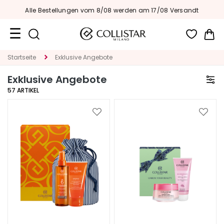
Alle Bestellungen vom 8/08 werden am 17/08 Versandt
Me
Reiseformate
Startseite
Exklusive Angebote
Exklusive Angebote
Neuheiten
57
ARTIKEL
Gesicht
Zur
Zur
K
Wunschliste
Wunsc
A
hinzufügen
hinzu
T
E
G
O
R
I
E