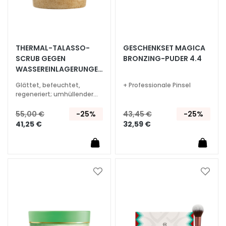
e
U
V
v
THERMAL-TALASSO-
GESCHENKSET MAGICA
i
SCRUB GEGEN
BRONZING-PUDER 4.4
s
WASSEREINLAGERUNGEN
o
600 GR
Glättet, befeuchtet,
+ Professionale Pinsel
regeneriert; umhüllender
R
aromatischer Duft
e
55,00 €
-25%
43,45 €
-25%
t
41,25 €
32,59 €
i
n
o
l
Zur
Zur
L
Wunschliste
Wunsc
Ö
hinzufügen
hinzu
S
U