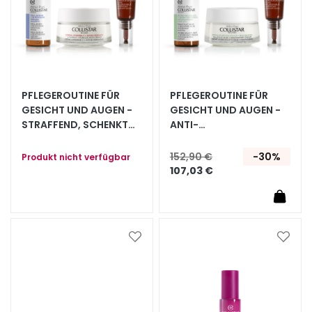
e
l
i
n
g
u
PFLEGEROUTINE FÜR
PFLEGEROUTINE FÜR
n
GESICHT UND AUGEN -
GESICHT UND AUGEN -
d
STRAFFEND, SCHENKT
ANTI-
LEUCHTKRAFT
UNREGELMÄSSIGKEITEN
M
a
152,90 €
-30%
Produkt nicht verfügbar
107,03 €
s
k
e
n
Zur
Zur
G
Wunschliste
Wunsc
e
hinzufügen
hinzu
s
i
c