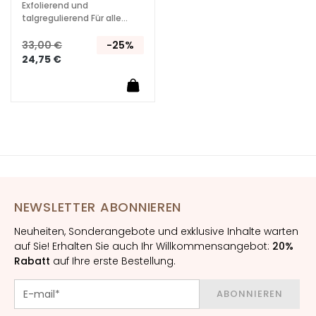
a
Exfolierend und
g
talgregulierend Für alle
Haartypen
i
33,00 €
-25%
c
24,75 €
h
e
A
n
t
i
-
A
NEWSLETTER ABONNIEREN
g
i
Neuheiten, Sonderangebote und exklusive Inhalte warten
n
auf Sie! Erhalten Sie auch Ihr Willkommensangebot:
20%
g
Rabatt
auf Ihre erste Bestellung.
G
e
ABONNIEREN
s