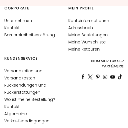
i
c
CORPORATE
MEIN PROFIL
h
Unternehmen
Kontoinformationen
t
Kontakt
Adressbuch
s
p
Barrierefreiheitserklärung
Meine Bestellungen
f
Meine Wunschliste
l
Meine Retouren
e
KUNDENSERVICE
g
NUMMER 1
IN DER
PARFÜMERIE
e
Versandzeiten und
Versandkosten
F
e
Rücksendungen und
u
Rückerstattungen
c
Wo ist meine Bestellung?
h
Kontakt
t
Allgemeine
i
Verkaufsbedingungen
g