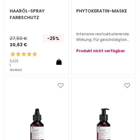
S
p
HAARÖL-SPRAY
PHYTOKERATIN-MASKE
e
FARBSCHUTZ
z
i
Intensive restrukturierende
27,50 €
-25%
a
Wirkung. Für geschädigtes
20,63 €
und sprödes Haar.
l
Produkt nicht verfügbar
b
e
5,0
/5
1
h
reviews
a
n
Zur
Zur
d
Wunschliste
Wunsc
l
hinzufügen
hinzu
u
n
g
e
n