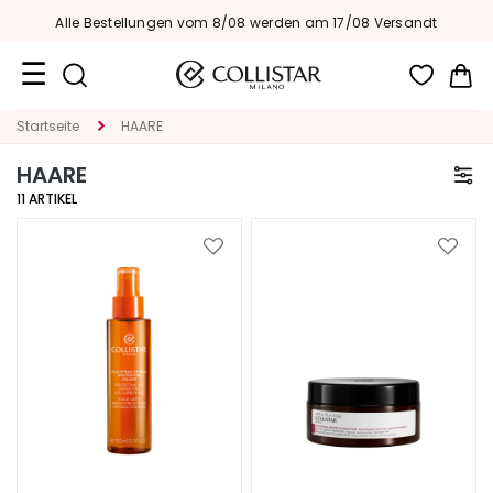
Alle Bestellungen vom 8/08 werden am 17/08 Versandt
Me
Reiseformate
Startseite
HAARE
HAARE
Neuheiten
11
ARTIKEL
Gesicht
Zur
Zur
K
Wunschliste
Wunsc
A
hinzufügen
hinzu
T
E
G
O
R
I
E