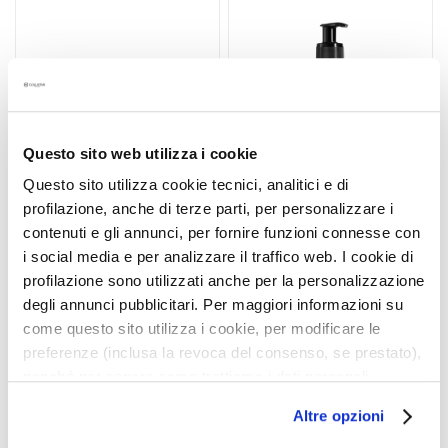
Wunschliste
Wunsc
h
hinzufügen
hinzu
t
s
s
e
r
Questo sito web utilizza i cookie
u
m
Questo sito utilizza cookie tecnici, analitici e di
profilazione, anche di terze parti, per personalizzare i
G
VITAMIN-C-MASKE
KOLLAGEN-BALSAM
contenuti e gli annunci, per fornire funzioni connesse con
e
i social media e per analizzare il traffico web. I cookie di
s
profilazione sono utilizzati anche per la personalizzazione
i
degli annunci pubblicitari. Per maggiori informazioni su
Leuchtkraft und neue
Dichtes Haar und Volumen.
c
Vitalität. Für gefärbtes oder
Für feines und dünnes Haar.
come questo sito utilizza i cookie, per modificare le
h
kraftloses Haar.
preferenze (inclusa la revoca del consenso, se prestato),
t
31,35 €
-25%
nonché per sapere come trattiamo i dati personali –
s
23,51 €
Produkt nicht verfügbar
anche raccolti tramite cookie – può consultare
p
Altre opzioni
l’informativa cookie completa e l’informativa privacy
f
5,0
/5