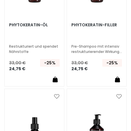
G
e
s
i
PHYTOKERATIN-ÖL
PHYTOKERATIN-FILLER
c
h
t
Restrukturiert und spendet
Pre-Shampoo mit intensiv
s
Nährstoffe
restrukturierender Wirkung.
Für geschädigtes und
r
sprödes Haar.
33,00 €
-25%
33,00 €
-25%
e
24,75 €
24,75 €
i
n
i
g
u
Zur
Zur
n
Wunschliste
Wunsc
hinzufügen
hinzu
g
P
e