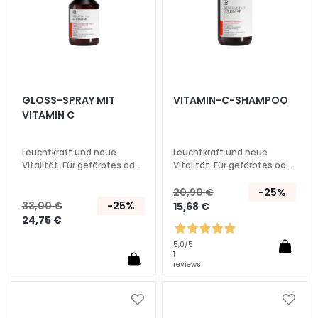
e
l
i
n
g
u
GLOSS-SPRAY MIT
VITAMIN-C-SHAMPOO
n
VITAMIN C
d
M
Leuchtkraft und neue
Leuchtkraft und neue
a
Vitalität. Für gefärbtes oder
Vitalität. Für gefärbtes oder
s
kraftloses Haar.
kraftloses Haar.
k
20,90 €
-25%
33,00 €
-25%
15,68 €
e
24,75 €
n
5,0
/5
G
1
reviews
e
s
i
Zur
Zur
c