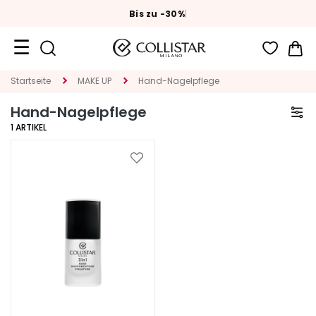
Bis zu -30%
|
ndt
Al
Me
Reiseformate
Startseite
MAKE UP
Hand-Nagelpflege
Hand-Nagelpflege
Neuheiten
1
ARTIKEL
Gesicht
Zur
K
Wunschliste
A
hinzufügen
T
E
G
O
R
I
E