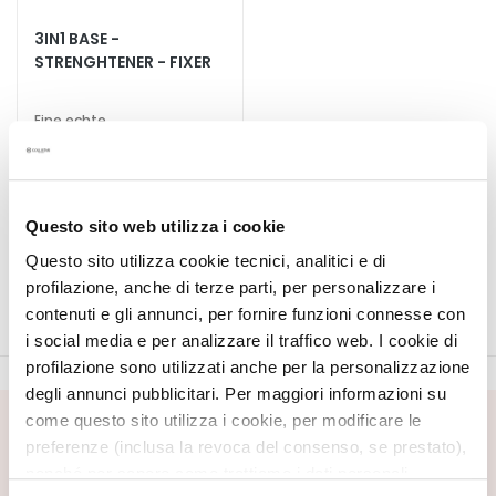
S
p
3IN1 BASE -
e
STRENGHTENER - FIXER
z
i
Eine echte
a
Schönheitsbehandlung für
die Nägel: Basis, Stärkung,
l
Fixierung
18,70 €
-25%
b
14,03 €
e
Questo sito web utilizza i cookie
h
Questo sito utilizza cookie tecnici, analitici e di
a
profilazione, anche di terze parti, per personalizzare i
n
d
contenuti e gli annunci, per fornire funzioni connesse con
l
i social media e per analizzare il traffico web. I cookie di
u
profilazione sono utilizzati anche per la personalizzazione
n
degli annunci pubblicitari. Per maggiori informazioni su
g
come questo sito utilizza i cookie, per modificare le
NEWSLETTER ABONNIEREN
e
preferenze (inclusa la revoca del consenso, se prestato),
n
Neuheiten, Sonderangebote und exklusive Inhalte warten
nonché per sapere come trattiamo i dati personali –