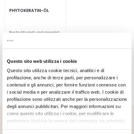
S
p
PHYTOKERATIN-ÖL
e
z
i
Restrukturiert und spendet
a
Nährstoffe
l
33,00 €
-25%
b
24,75 €
e
Questo sito web utilizza i cookie
h
Questo sito utilizza cookie tecnici, analitici e di
a
profilazione, anche di terze parti, per personalizzare i
n
d
contenuti e gli annunci, per fornire funzioni connesse con
l
i social media e per analizzare il traffico web. I cookie di
u
profilazione sono utilizzati anche per la personalizzazione
n
degli annunci pubblicitari. Per maggiori informazioni su
g
come questo sito utilizza i cookie, per modificare le
NEWSLETTER ABONNIEREN
e
preferenze (inclusa la revoca del consenso, se prestato),
n
Neuheiten, Sonderangebote und exklusive Inhalte warten
nonché per sapere come trattiamo i dati personali –