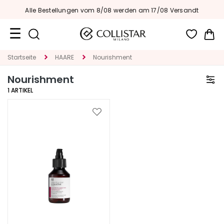
Alle Bestellungen vom 8/08 werden am 17/08 Versandt
Me
Reiseformate
Startseite
HAARE
Nourishment
Nourishment
Neuheiten
1
ARTIKEL
Gesicht
Zur
K
Wunschliste
A
hinzufügen
T
E
G
O
R
I
E