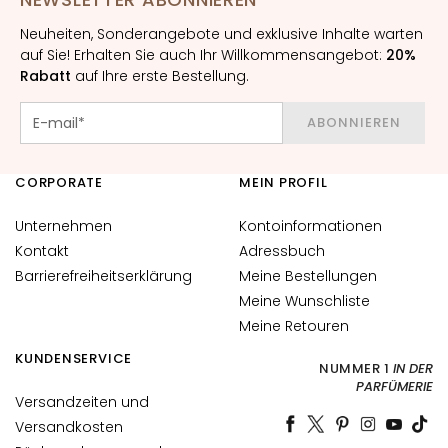
g
Neuheiten, Sonderangebote und exklusive Inhalte warten
A
auf Sie! Erhalten Sie auch Ihr Willkommensangebot:
20%
u
Rabatt
auf Ihre erste Bestellung.
s
s
ABONNIEREN
t
r
CORPORATE
MEIN PROFIL
a
h
Unternehmen
Kontoinformationen
l
Kontakt
Adressbuch
u
Barrierefreiheitserklärung
Meine Bestellungen
n
Meine Wunschliste
g
Meine Retouren
A
KUNDENSERVICE
c
NUMMER 1
IN DER
PARFÜMERIE
i
Versandzeiten und
d
Versandkosten
o