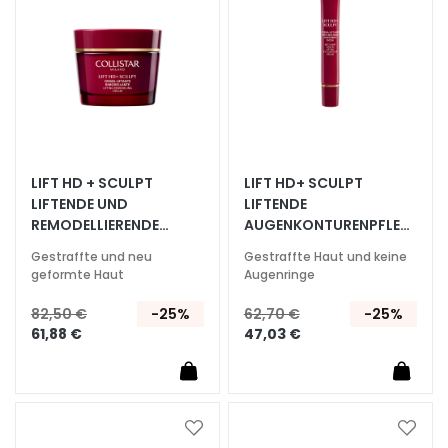
e
l
i
n
g
u
n
d
LIFT HD + SCULPT
LIFT HD+ SCULPT
M
LIFTENDE UND
LIFTENDE
a
REMODELLIERENDE
AUGENKONTURENPFLEG
CREME
E GEGEN AUGENRINGE
s
Gestraffte und neu
Gestraffte Haut und keine
k
geformte Haut
Augenringe
e
82,50 €
-25%
62,70 €
-25%
n
61,88 €
47,03 €
G
e
s
i
Zur
Zur
c