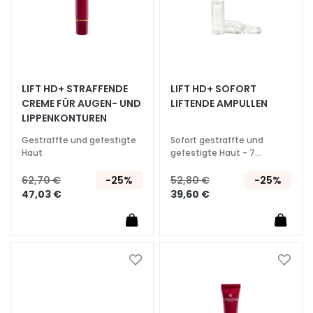
G
e
s
i
c
LIFT HD+ STRAFFENDE
LIFT HD+ SOFORT
h
CREME FÜR AUGEN- UND
LIFTENDE AMPULLEN
t
LIPPENKONTUREN
s
r
Gestraffte und gefestigte
Sofort gestraffte und
e
Haut
gefestigte Haut - 7
Ampullen
i
62,70 €
-25%
52,80 €
-25%
n
47,03 €
39,60 €
i
g
u
n
g
Zur
Zur
Wunschliste
Wunsc
P
hinzufügen
hinzu
e