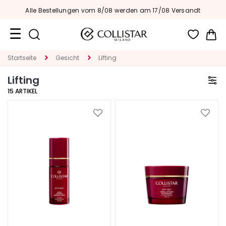
Alle Bestellungen vom 8/08 werden am 17/08 Versandt
Me
Reiseformate
Startseite
Gesicht
Lifting
Lifting
Neuheiten
15
ARTIKEL
Gesicht
Zur
Zur
K
Wunschliste
Wunsc
A
hinzufügen
hinzu
T
E
G
O
R
I
E