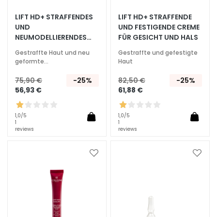
S
p
LIFT HD+ STRAFFENDES
LIFT HD+ STRAFFENDE
e
UND
UND FESTIGENDE CREME
NEUMODELLIERENDES
FÜR GESICHT UND HALS
z
SERUM FÜR GESICHT
i
Gestraffte Haut und neu
Gestraffte und gefestigte
UND HALS
a
geformte
Haut
Gesichtskonturen
l
75,90 €
-25%
82,50 €
-25%
b
56,93 €
61,88 €
e
h
a
1,0
/5
1,0
/5
1
1
n
reviews
reviews
d
l
Zur
Zur
u
Wunschliste
Wunsc
n
hinzufügen
hinzu
g
e
n