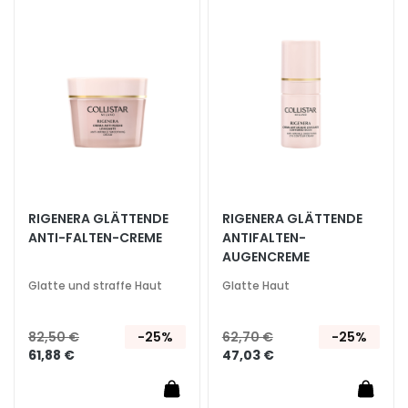
Wunschliste
Wunsc
h
hinzufügen
hinzu
t
s
s
e
r
u
m
G
RIGENERA GLÄTTENDE
RIGENERA GLÄTTENDE
e
ANTI-FALTEN-CREME
ANTIFALTEN-
s
AUGENCREME
i
c
Glatte und straffe Haut
Glatte Haut
h
t
82,50 €
-25%
62,70 €
-25%
s
61,88 €
47,03 €
p
f