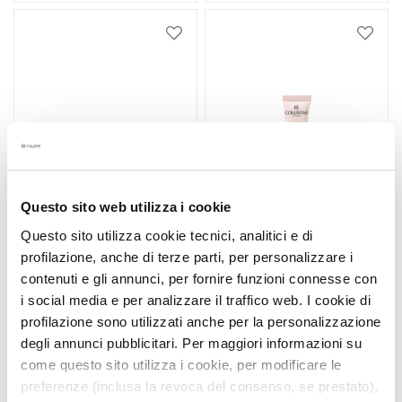
l
e
Zur
Zur
g
Wunschliste
Wunsc
e
hinzufügen
hinzu
A
u
g
e
n
-
Questo sito web utilizza i cookie
u
Questo sito utilizza cookie tecnici, analitici e di
n
profilazione, anche di terze parti, per personalizzare i
d
RIGENERA NOTTE ANTI-
RIGENERA ANTI-WRINKLE
contenuti e gli annunci, per fornire funzioni connesse con
L
WRINKLE REPAIRING
REPLUMPING LIP
i social media e per analizzare il traffico web. I cookie di
CREAM
TREATMENT
i
profilazione sono utilizzati anche per la personalizzazione
p
Glatte und reparierte Haut
Glatte Haut
degli annunci pubblicitari. Per maggiori informazioni su
p
e
come questo sito utilizza i cookie, per modificare le
82,50 €
-25%
52,80 €
-25%
n
preferenze (inclusa la revoca del consenso, se prestato),
61,88 €
39,60 €