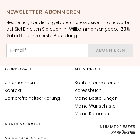
l
e
NEWSLETTER ABONNIEREN
g
e
Neuheiten, Sonderangebote und exklusive Inhalte warten
auf Sie! Erhalten Sie auch Ihr Willkommensangebot:
20%
A
Rabatt
auf Ihre erste Bestellung.
u
g
ABONNIEREN
e
n
CORPORATE
MEIN PROFIL
-
u
Unternehmen
Kontoinformationen
n
Kontakt
Adressbuch
d
Barrierefreiheitserklärung
Meine Bestellungen
L
i
Meine Wunschliste
p
Meine Retouren
p
KUNDENSERVICE
NUMMER 1
IN DER
e
PARFÜMERIE
n
Versandzeiten und