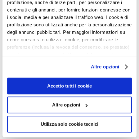
profilazione, anche di terze parti, per personalizzare i
e
Sicherheitsinformationen
contenuti e gli annunci, per fornire funzioni connesse con
l
i social media e per analizzare il traffico web. I cookie di
i
profilazione sono utilizzati anche per la personalizzazione
n
degli annunci pubblicitari. Per maggiori informazioni su
g
Verwandte Produkte
come questo sito utilizza i cookie, per modificare le
u
preferenze (inclusa la revoca del consenso, se prestato),
n
nonché per sapere come trattiamo i dati personali –
d
Zur
M
anche raccolti tramite cookie – può consultare
Wunschliste
Altre opzioni
a
l’informativa cookie completa e l’informativa privacy
hinzufügen
s
disponibili
qui
. Le ricordiamo che, qualora clicchi su
k
“Utilizza solo i cookie necessari”, non sarà installato
Accetto tutti i cookie
e
alcun cookie o altro strumento di tracciamento diverso da
n
quelli tecnici. Cliccando su “Accetto tutti i cookie”,
Altre opzioni
presterà il consenso all’installazione di tutti i cookie
G
utilizzati dal sito. Cliccando su “Altre opzioni”, potrà
e
scegliere, in modo più granulare, quali cookie
s
Utilizza solo cookie tecnici
autorizzare.
i
MIZELLEN-MAKE-UP-
c