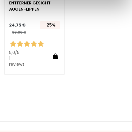
ENTFERNER GESICHT-
h
AUGEN-LIPPEN
t
s
24,75 €
-25%
s
33,00 €
e
r
u
5,0
/5
m
In den Warenkorb
1
reviews
G
e
s
i
c
h
t
s
p
f