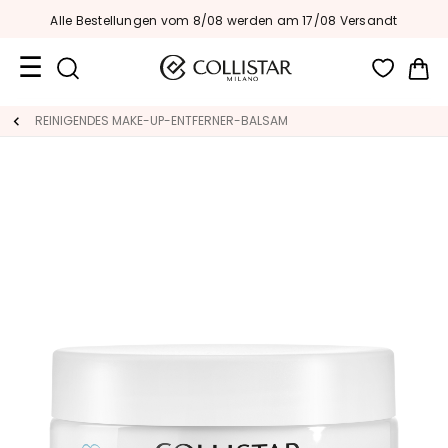
Alle Bestellungen vom 8/08 werden am 17/08 Versandt
Me
Reiseformate
REINIGENDES MAKE-UP-ENTFERNER-BALSAM
Neuheiten
Gesicht
K
A
T
E
G
O
R
I
E