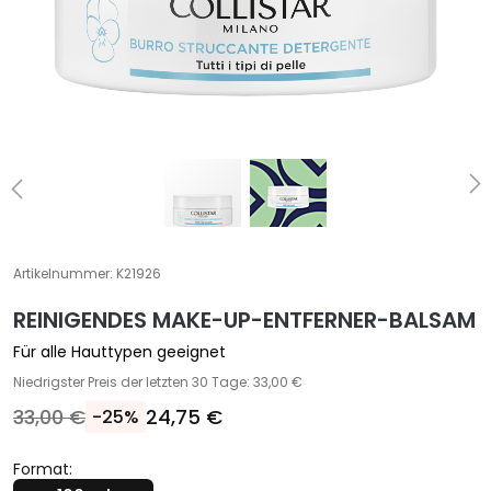
S
p
e
z
i
a
l
b
e
h
a
Artikelnummer:
K21926
n
d
REINIGENDES MAKE-UP-ENTFERNER-BALSAM
l
Für alle Hauttypen geeignet
u
Niedrigster Preis der letzten 30 Tage: 33,00 €
n
g
33,00 €
24,75 €
-25%
e
n
Format: