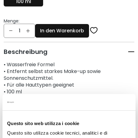
100 ml
G
e
s
Menge:
i
Menge
In den Warenkorb
c
h
t
Beschreibung
s
r
• Wasserfreie Formel
e
• Entfernt selbst starkes Make-up sowie
i
Sonnenschutzmittel.
n
• Für alle Hauttypen geeignet
i
• 100 ml
g
u
Details
n
g
Questo sito web utilizza i cookie
Anwendung
P
Questo sito utilizza cookie tecnici, analitici e di
e