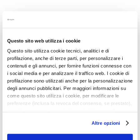
G
e
Menge:
s
Menge
In den Warenkorb
i
c
h
Questo sito web utilizza i cookie
Beschreibung
t
Questo sito utilizza cookie tecnici, analitici e di
s
Straffende Wirkung
profilazione, anche di terze parti, per personalizzare i
r
contenuti e gli annunci, per fornire funzioni connesse con
Mit einem Handgriff glättet es Falten um die
e
Augen und Lippen
i social media e per analizzare il traffico web. I cookie di
i
profilazione sono utilizzati anche per la personalizzazione
Samtige Textur
n
degli annunci pubblicitari. Per maggiori informazioni su
i
Ohne: Silikone, Inhaltsstoffe tierischen Ursprungs
come questo sito utilizza i cookie, per modificare le
g
Ophthalmologisch getestet
preferenze (inclusa la revoca del consenso, se prestato),
u
nonché per sapere come trattiamo i dati personali –
n
anche raccolti tramite cookie – può consultare
g
Altre opzioni
Details
l’informativa cookie completa e l’informativa privacy
P
disponibili
qui
. Le ricordiamo che, qualora clicchi su
e