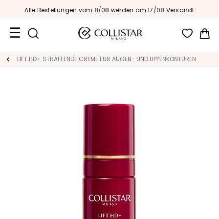
Alle Bestellungen vom 8/08 werden am 17/08 Versandt
Me
Reiseformate
LIFT HD+ STRAFFENDE CREME FÜR AUGEN- UND LIPPENKONTUREN
Neuheiten
Gesicht
K
A
T
E
G
O
R
I
E