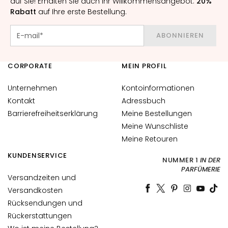
auf Sie! Erhalten Sie auch Ihr Willkommensangebot:
20%
h
Rabatt
auf Ihre erste Bestellung.
t
s
ABONNIEREN
s
e
CORPORATE
MEIN PROFIL
r
u
Unternehmen
Kontoinformationen
m
Kontakt
Adressbuch
G
Barrierefreiheitserklärung
Meine Bestellungen
e
Meine Wunschliste
s
Meine Retouren
i
KUNDENSERVICE
c
NUMMER 1
IN DER
PARFÜMERIE
h
Versandzeiten und
t
Versandkosten
s
Rücksendungen und
p
Rückerstattungen
f