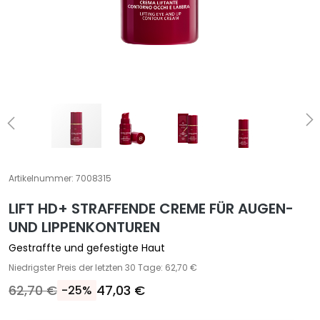
S
p
e
z
i
a
l
b
e
h
a
Artikelnummer:
7008315
n
d
LIFT HD+ STRAFFENDE CREME FÜR AUGEN-
l
UND LIPPENKONTUREN
u
Gestraffte und gefestigte Haut
n
Niedrigster Preis der letzten 30 Tage: 62,70 €
g
e
62,70 €
47,03 €
-25%
n