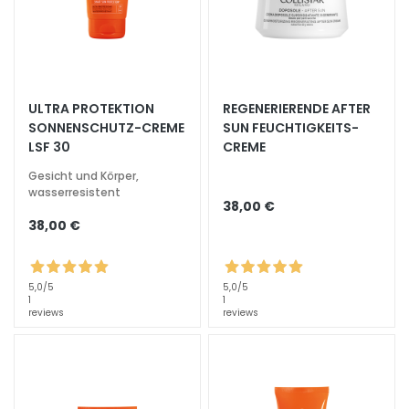
s
i
c
h
t
ULTRA PROTEKTION
REGENERIERENDE AFTER
s
SONNENSCHUTZ-CREME
SUN FEUCHTIGKEITS-
r
LSF 30
CREME
e
Gesicht und Körper,
i
wasserresistent
n
38,00 €
38,00 €
i
g
u
5,0
/5
5,0
/5
n
1
1
g
reviews
reviews
P
e
e