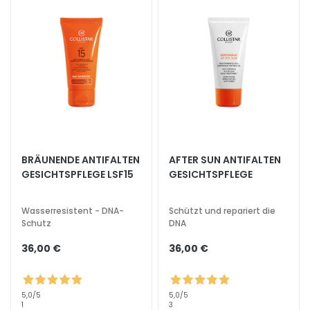
l
u
r
o
n
i
c
o
P
BRÄUNENDE ANTIFALTEN
AFTER SUN ANTIFALTEN
r
GESICHTSPFLEGE LSF15
GESICHTSPFLEGE
o
t
Wasserresistent - DNA-
Schützt und repariert die
e
Schutz
DNA
z
i
36,00 €
36,00 €
o
n
e
5,0
/5
5,0
/5
1
3
U