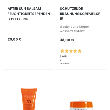
e
AFTER SUN BALSAM
SCHÜTZENDE
z
FEUCHTIGKEITSSPENDEN
BRÄUNUNGSCREME LSF
i
D PFLEGEND
15
a
l
Gesicht und Körper,
wasserresistent
b
e
29,00 €
38,00 €
h
a
n
5,0
/5
d
2
reviews
l
u
n
g
e
n
G
e