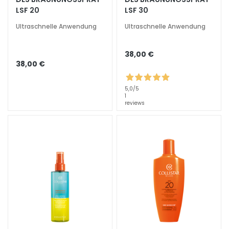
h
LSF 20
LSF 30
t
Ultraschnelle Anwendung
Ultraschnelle Anwendung
s
p
f
38,00 €
38,00 €
l
e
g
5,0
/5
1
e
reviews
F
e
u
c
h
t
i
g
k
e