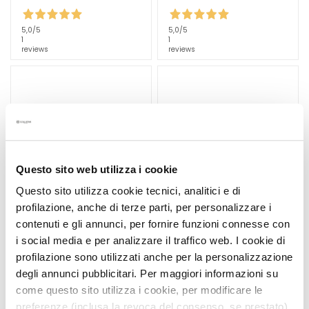
l
e
5,0
/5
5,0
/5
g
1
1
reviews
reviews
e
B
E
D
A
R
F
Questo sito web utilizza i cookie
G
Questo sito utilizza cookie tecnici, analitici e di
o
profilazione, anche di terze parti, per personalizzare i
c
contenuti e gli annunci, per fornire funzioni connesse con
c
i social media e per analizzare il traffico web. I cookie di
e
profilazione sono utilizzati anche per la personalizzazione
INTENSIV BRÄUNENDES
FEUCHTIGKEITSSPENDEN
M
degli annunci pubblicitari. Per maggiori informazioni su
FEUCHTIGKEITSSPENDEN
DES BRÄUNUNGSSPRAY
a
DES TROCKENÖL LSF 6
LSF 10
come questo sito utilizza i cookie, per modificare le
g
preferenze (inclusa la revoca del consenso, se prestato),