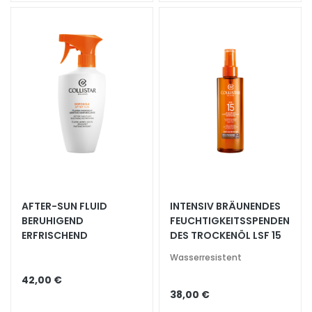
g
e
A
u
g
e
n
-
u
n
d
L
AFTER-SUN FLUID
INTENSIV BRÄUNENDES
i
BERUHIGEND
FEUCHTIGKEITSSPENDEN
p
ERFRISCHEND
DES TROCKENÖL LSF 15
p
e
Wasserresistent
n
42,00 €
p
38,00 €
f