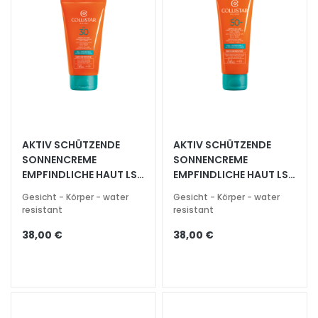
l
i
n
g
u
n
d
M
a
AKTIV SCHÜTZENDE
AKTIV SCHÜTZENDE
s
SONNENCREME
SONNENCREME
k
EMPFINDLICHE HAUT LSF
EMPFINDLICHE HAUT LSF
e
30
50+
n
Gesicht - Körper - water
Gesicht - Körper - water
resistant
resistant
G
38,00 €
38,00 €
e
s
i
c
h