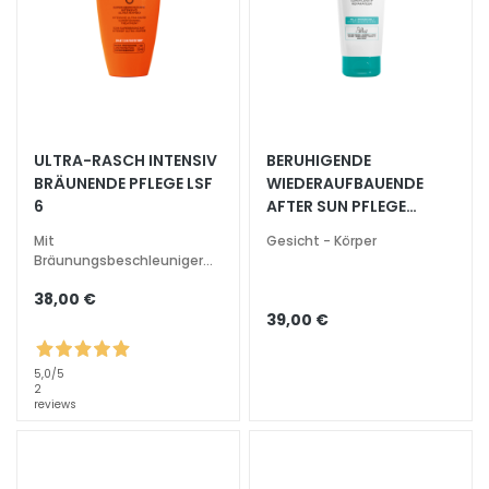
A
u
s
s
t
r
ULTRA-RASCH INTENSIV
BERUHIGENDE
a
BRÄUNENDE PFLEGE LSF
WIEDERAUFBAUENDE
h
6
AFTER SUN PFLEGE
l
EMPFINDLICHE HAUT
u
Mit
Gesicht - Körper
Bräunungsbeschleuniger
n
Spezial Wochenende und
g
38,00 €
wenig Sonne intensiv
39,00 €
A
c
5,0
/5
i
2
d
reviews
o
i
a