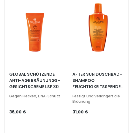
t
s
s
e
r
u
m
G
e
s
i
GLOBAL SCHÜTZENDE
AFTER SUN DUSCHBAD-
ANTI-AGE BRÄUNUNGS-
SHAMPOO
c
GESICHTSCREME LSF 30
FEUCHTIGKEITSSPENDEN
h
D, PFLEGEND
t
Gegen Flecken, DNA-Schutz
Festigt und verlängert die
s
Bräunung
p
36,00 €
31,00 €
f
l
e