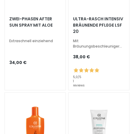
i
t
s
ZWEI-PHASEN AFTER
ULTRA-RASCH INTENSIV
SUN SPRAY MIT ALOE
BRÄUNENDE PFLEGE LSF
s
20
p
e
Extraschnell einziehend
Mit
n
Bräunungsbeschleuniger
Spezial Wochenende und
d
38,00 €
wenig Sonne intensiv
e
34,00 €
n
d
5,0
/5
1
L
reviews
i
f
t
i
n
g