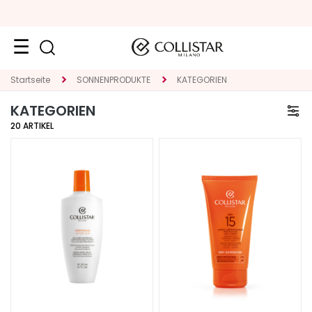
Neuheiten
Startseite
SONNENPRODUKTE
KATEGORIEN
KATEGORIEN
Gesicht
20
ARTIKEL
K
A
T
E
G
O
R
I
E
S
p