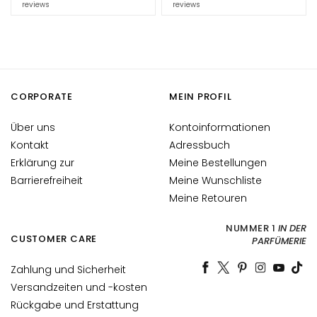
reviews
reviews
V
v
i
s
o
CORPORATE
MEIN PROFIL
R
e
Über uns
Kontoinformationen
t
Kontakt
Adressbuch
i
Erklärung zur
Meine Bestellungen
n
Barrierefreiheit
Meine Wunschliste
o
Meine Retouren
l
NUMMER 1
IN DER
L
CUSTOMER CARE
PARFÜMERIE
Ö
S
Zahlung und Sicherheit
U
Versandzeiten und -kosten
N
Rückgabe und Erstattung
G