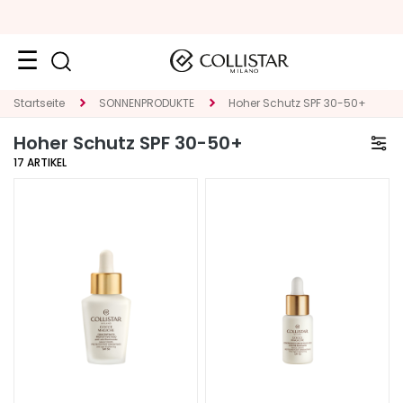
Neuheiten
Startseite
SONNENPRODUKTE
Hoher Schutz SPF 30-50+
Hoher Schutz SPF 30-50+
Gesicht
17
ARTIKEL
K
A
T
E
G
O
R
I
E
S
p