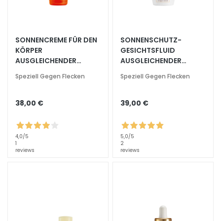
s
i
c
SONNENCREME FÜR DEN
SONNENSCHUTZ-
h
KÖRPER
GESICHTSFLUID
t
AUSGLEICHENDER
AUSGLEICHENDER
s
SCHUTZ FÜR
SCHUTZ LSF 50+
Speziell Gegen Flecken
Speziell Gegen Flecken
r
SPEZIFISCHE BEREICHE
e
LSF 50+
i
38,00 €
39,00 €
n
i
g
4,0
/5
5,0
/5
1
2
u
reviews
reviews
n
g
P
e
e