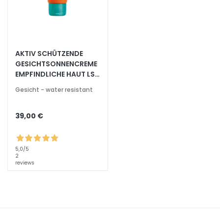
A
u
s
s
t
AKTIV SCHÜTZENDE
r
GESICHTSONNENCREME
a
EMPFINDLICHE HAUT LSF
50+
h
Gesicht - water resistant
l
u
39,00 €
n
g
A
5,0
/5
2
c
reviews
i
d
o
i
a