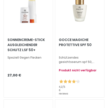
l
i
n
g
u
n
d
M
SONNENCREME-STICK
GOCCE MAGICHE
a
AUSGLEICHENDER
PROTETTIVE SPF 50
s
SCHUTZ LSF 50+
k
Speziell Gegen Flecken
Schützendes
e
gesichtsserum spf 50,
n
Anti-Aging-Wirkung und
Produkt nicht verfügbar
Leuchtkraft
27,00 €
G
e
s
4,2
/5
6
i
reviews
c
h