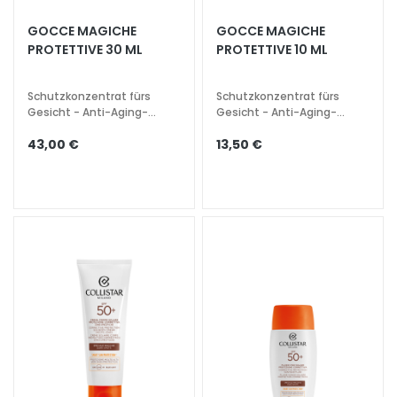
e
GOCCE MAGICHE
GOCCE MAGICHE
z
PROTETTIVE 30 ML
PROTETTIVE 10 ML
i
a
l
Schutzkonzentrat fürs
Schutzkonzentrat fürs
Gesicht - Anti-Aging-
Gesicht - Anti-Aging-
b
Wirkung und Leuchtkraft
Wirkung und Leuchtkraft
e
43,00 €
13,50 €
h
a
n
d
l
u
n
g
e
n
G
e