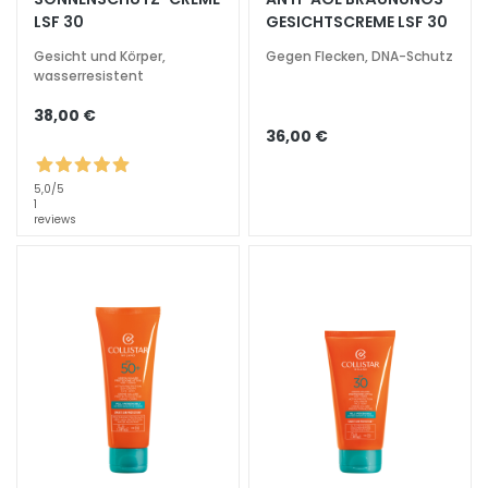
h
LSF 30
GESICHTSCREME LSF 30
t
Gesicht und Körper,
Gegen Flecken, DNA-Schutz
s
wasserresistent
p
f
38,00 €
36,00 €
l
e
g
5,0
/5
1
e
reviews
F
e
u
c
h
t
i
g
k
e