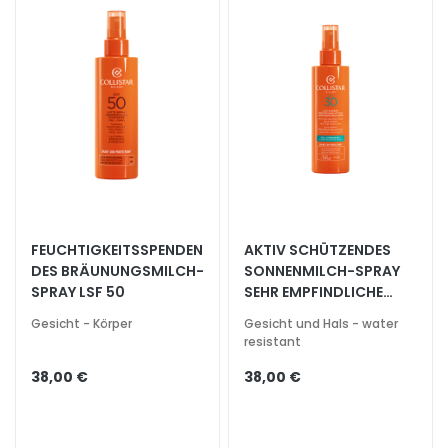
t
s
s
e
r
u
m
G
e
s
i
FEUCHTIGKEITSSPENDEN
AKTIV SCHÜTZENDES
DES BRÄUNUNGSMILCH-
SONNENMILCH-SPRAY
c
SPRAY LSF 50
SEHR EMPFINDLICHE
h
HAUT LSF 30
t
Gesicht - Körper
Gesicht und Hals - water
s
resistant
p
38,00 €
38,00 €
f
l
e