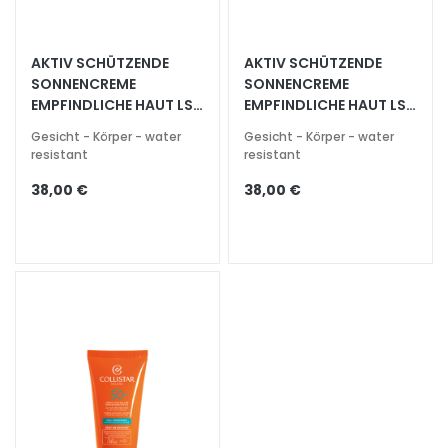
i
t
s
AKTIV SCHÜTZENDE
AKTIV SCHÜTZENDE
SONNENCREME
SONNENCREME
s
EMPFINDLICHE HAUT LSF
EMPFINDLICHE HAUT LSF
p
50+
30
e
Gesicht - Körper - water
Gesicht - Körper - water
n
resistant
resistant
d
38,00 €
38,00 €
e
n
d
L
i
f
t
i
n
g