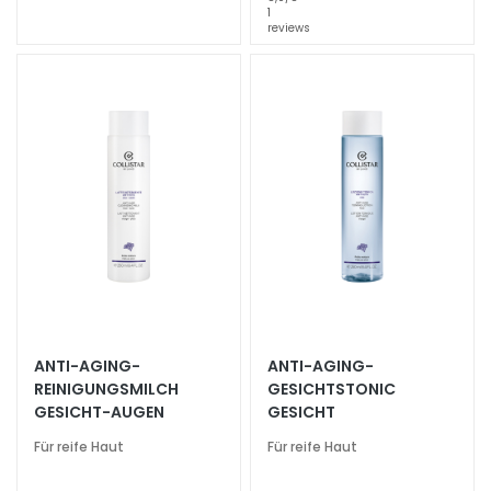
g
1
reviews
e
A
u
g
e
n
-
u
n
d
L
i
p
ANTI-AGING-
ANTI-AGING-
p
REINIGUNGSMILCH
GESICHTSTONIC
e
GESICHT-AUGEN
GESICHT
n
Für reife Haut
Für reife Haut
p
f