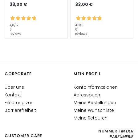
l
33,00 €
33,00 €
e
g
e
4,8
/5
4,8
/5
6
6
reviews
reviews
B
E
D
A
R
F
CORPORATE
MEIN PROFIL
G
Über uns
Kontoinformationen
o
Kontakt
Adressbuch
c
Erklärung zur
Meine Bestellungen
c
Barrierefreiheit
Meine Wunschliste
e
Meine Retouren
M
a
NUMMER 1
IN DER
g
CUSTOMER CARE
PARFÜMERIE