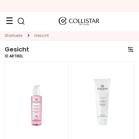
Neuheiten
Startseite
Gesicht
Gesicht
Gesicht
10
ARTIKEL
K
A
T
E
G
O
R
I
E
S
p