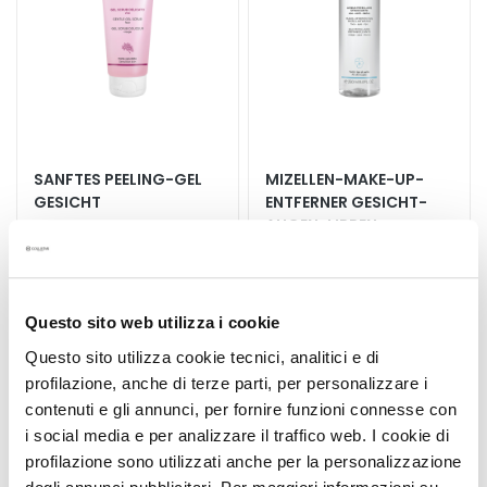
l
i
n
g
u
n
d
M
SANFTES PEELING-GEL
MIZELLEN-MAKE-UP-
a
GESICHT
ENTFERNER GESICHT-
s
AUGEN-LIPPEN
k
Für empfindliche Haut
Für alle Hauttypen geeignet
e
n
30,00 €
30,00 €
Questo sito web utilizza i cookie
G
Questo sito utilizza cookie tecnici, analitici e di
e
profilazione, anche di terze parti, per personalizzare i
s
5,0
/5
5,0
/5
3
1
contenuti e gli annunci, per fornire funzioni connesse con
i
reviews
reviews
i social media e per analizzare il traffico web. I cookie di
c
profilazione sono utilizzati anche per la personalizzazione
h