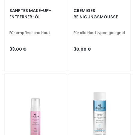
e
SANFTES MAKE-UP-
CREMIGES
z
ENTFERNER-ÖL
REINIGUNGSMOUSSE
i
a
l
Für empfindliche Haut
Für alle Hauttypen geeignet
b
e
33,00 €
30,00 €
h
a
n
d
l
u
n
g
e
n
G
e