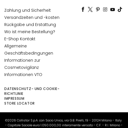
i
c
Zahlung und Sicherheit
h
Versandzeiten und -kosten
e
Rückgabe und Erstattung
Wo ist meine Bestellung?
A
E-Shop Kontakt
n
t
Allgemeine
i
Geschäftsbedingungen
-
Informationen zur
A
Cosmetovigilanz
g
Informationen VTO
i
n
DATENSCHUTZ- UND COOKIE-
g
RICHTLINIE
G
IMPRESSUM
STORE LOCATOR
e
s
i
©2026 Collistar S.p.A. con Socio Unico, via G.B. Pirelli, 19 - 20124 Milano - Italy
c
- Capitale Sociale euro 1.050.000,00 interamente versato - C.F. - R.I. Milano -