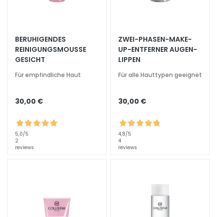
s
i
c
BERUHIGENDES
ZWEI-PHASEN-MAKE-
h
REINIGUNGSMOUSSE
UP-ENTFERNER AUGEN-
t
GESICHT
LIPPEN
s
Für empfindliche Haut
Für alle Hauttypen geeignet
r
e
i
30,00 €
30,00 €
n
i
g
5,0
/5
4,8
/5
2
4
u
reviews
reviews
n
g
P
e
e