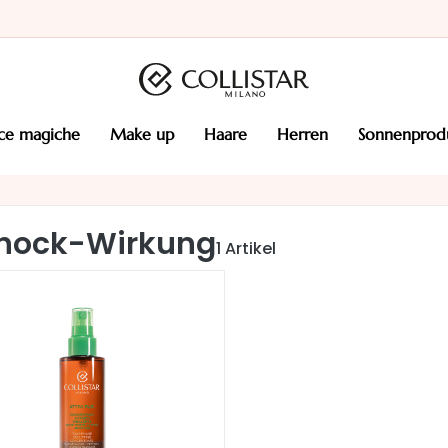
cce magiche
make up
haare
herren
sonnenprod
hock-Wirkung
1
Artikel