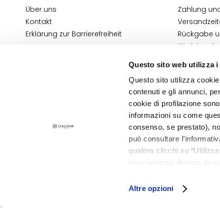
Über uns
Zahlung und
Pigmentflecken
Kontakt
Versandzeit
Empfindliche Haut
Erklärung zur Barrierefreiheit
Rückgabe u
Falten
Wo ist mein
Verlust von Elastizität
E-Shop Kont
Questo sito web utilizza i
und Spannkraft
Allgemeine
Questo sito utilizza cookie 
Information
LINIEN
contenuti e gli annunci, pe
Informatio
Gocce Magiche
cookie di profilazione sono
Attivi Puri
informazioni su come questo
DATENSCHUTZ- UND COOKIE-RICHTLINIE
consenso, se prestato), no
IMPRESSUM
Idro-attiva
STORE LOCATOR
può consultare l’informativ
Rigenera
qualora clicchi su “Utilizz
Lift HD+
tracciamento diverso da que
©2026 Collistar S.p.A. con Socio Unico, via G.B. Pirelli, 19 - 20124 Mil
all’installazione di tutti i 
Futura
granulare, quali cookie aut
Altre opzioni
Unica
NOT