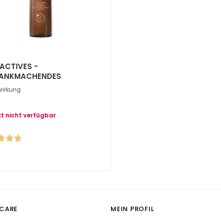
ACTIVES -
ANKMACHENDES
PHASEN-KONZENTRAT*
wirkung
ESALGEN + PEPTIDE
t nicht verfügbar
CARE
MEIN PROFIL