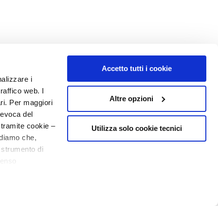
Accetto tutti i cookie
NUMMER 1
IN DER PARFÜMERIE
nalizzare i
raffico web. I
Altre opzioni
ari. Per maggiori
revoca del
 tramite cookie –
Utilizza solo cookie tecnici
rdiamo che,
o strumento di
senso
o - P.I. 10267000155 - R.E.A MI1361408 - Società soggetta all'attività di
ere, in modo più