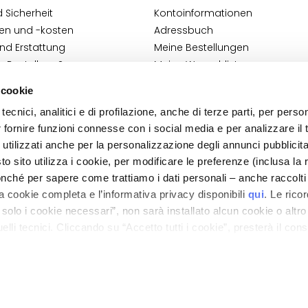
 Sicherheit
Kontoinformationen
en und -kosten
Adressbuch
nd Erstattung
Meine Bestellungen
e Bestellung?
Meine Wunschliste
akt
Meine Retouren
 cookie
 Geschäftsbedingungen
tecnici, analitici e di profilazione, anche di terze parti, per perso
en zur Cosmetovigilanz
r fornire funzioni connesse con i social media e per analizzare il t
nen VTO
 utilizzati anche per la personalizzazione degli annunci pubblicit
 sito utilizza i cookie, per modificare le preferenze (inclusa la 
nché per sapere come trattiamo i dati personali – anche raccolti
a cookie completa e l’informativa privacy disponibili
qui
. Le rico
a solo i cookie necessari”, non sarà installato alcun cookie o altr
lli tecnici. Cliccando su “Accetto tutti i cookie”, presterà il con
ano - Italy - Capitale Sociale euro 1.050.000,00 interamente versato - C.F. - R.I. Milan
direzione e coordinamento di Bolton Group s.r.l.
cookie utilizzati dal sito. Cliccando su “Altre opzioni”, potrà scegli
orizzare.