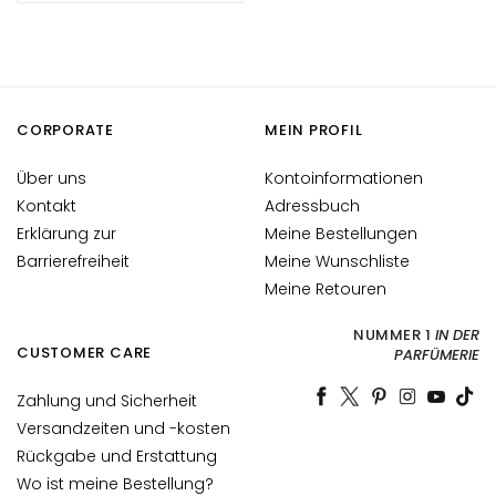
g
e
A
u
g
CORPORATE
MEIN PROFIL
e
n
Über uns
Kontoinformationen
-
Kontakt
Adressbuch
u
Erklärung zur
Meine Bestellungen
n
Barrierefreiheit
Meine Wunschliste
d
Meine Retouren
L
i
NUMMER 1
IN DER
CUSTOMER CARE
PARFÜMERIE
p
p
Zahlung und Sicherheit
e
Versandzeiten und -kosten
n
Rückgabe und Erstattung
p
f
Wo ist meine Bestellung?