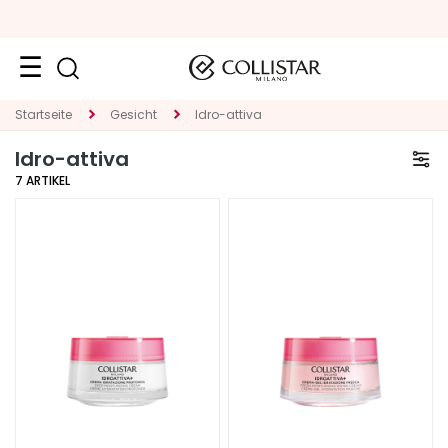
Neuheiten
Startseite
Gesicht
Idro-attiva
Idro-attiva
Gesicht
7
ARTIKEL
K
A
T
E
G
O
R
I
E
S
p