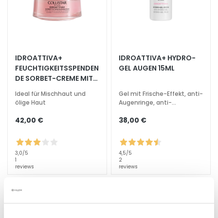
s
i
c
h
t
IDROATTIVA+
IDROATTIVA+ HYDRO-
s
FEUCHTIGKEITSSPENDEN
GEL AUGEN 15ML
r
DE SORBET-CREME MIT
e
MATT-EFFEKT 50ML
Ideal für Mischhaut und
Gel mit Frische-Effekt, anti-
i
ölige Haut
Augenringe, anti-
n
Tränensäcke
42,00 €
38,00 €
i
g
u
3,0
/5
4,5
/5
n
1
2
g
reviews
reviews
P
e
e