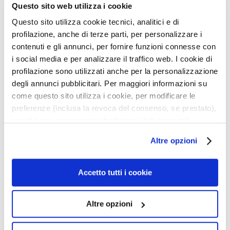
l
Questo sito web utilizza i cookie
i
Questo sito utilizza cookie tecnici, analitici e di
n
profilazione, anche di terze parti, per personalizzare i
g
u
contenuti e gli annunci, per fornire funzioni connesse con
n
i social media e per analizzare il traffico web. I cookie di
d
profilazione sono utilizzati anche per la personalizzazione
M
degli annunci pubblicitari. Per maggiori informazioni su
a
come questo sito utilizza i cookie, per modificare le
IDROATTIVA+ INTENSIV
BALSAM ANTI-
s
preferenze (inclusa la revoca del consenso, se prestato),
PFLEGENDER BALSAM
POLLUTION INTENSIVE
k
nonché per sapere come trattiamo i dati personali –
50ML
FEUCHTIGKEITSVERSOR
e
anche raccolti tramite cookie – può consultare
GUNG LSF 20
Altre opzioni
n
Ideal für trockene Haut
l’informativa cookie completa e l’informativa privacy
disponibili
qui
. Le ricordiamo che, qualora clicchi su
Produkt nicht verfügbar
G
42,00 €
“Utilizza solo i cookie necessari”, non sarà installato
e
Accetto tutti i cookie
alcun cookie o altro strumento di tracciamento diverso da
s
quelli tecnici. Cliccando su “Accetto tutti i cookie”,
i
Altre opzioni
presterà il consenso all’installazione di tutti i cookie
c
utilizzati dal sito. Cliccando su “Altre opzioni”, potrà
h