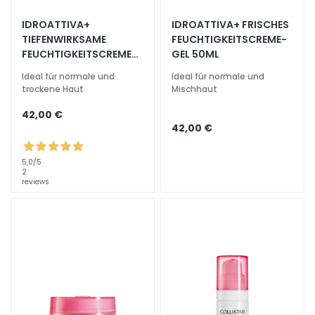
e
IDROATTIVA+
IDROATTIVA+ FRISCHES
z
TIEFENWIRKSAME
FEUCHTIGKEITSCREME-
i
FEUCHTIGKEITSCREME
GEL 50ML
a
50ML
l
Ideal für normale und
Ideal für normale und
trockene Haut
Mischhaut
b
e
42,00 €
h
42,00 €
a
n
5,0
/5
d
2
reviews
l
u
n
g
e
n
G
e