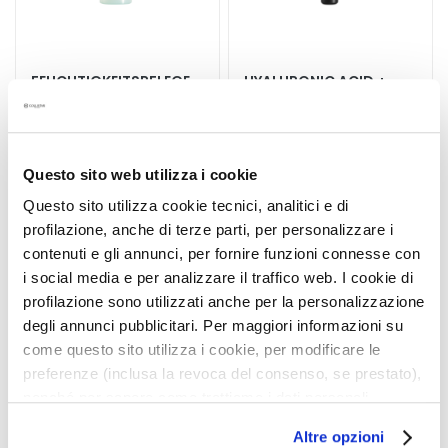
s
i
c
FEUCHTIGKEITSPFLEGE
HYALURONIC ACID +
h
ÖLFREI
CAFFEINE EYE CONTOUR
t
ANTI-AGE LIFTING
s
Gel für gesicht und augen
r
42,00 €
24h
Questo sito web utilizza i cookie
e
i
Questo sito utilizza cookie tecnici, analitici e di
37,00 €
n
profilazione, anche di terze parti, per personalizzare i
5,0
/5
i
2
contenuti e gli annunci, per fornire funzioni connesse con
reviews
g
i social media e per analizzare il traffico web. I cookie di
u
profilazione sono utilizzati anche per la personalizzazione
n
degli annunci pubblicitari. Per maggiori informazioni su
g
come questo sito utilizza i cookie, per modificare le
preferenze (inclusa la revoca del consenso, se prestato),
P
nonché per sapere come trattiamo i dati personali –
e
anche raccolti tramite cookie – può consultare
e
Altre opzioni
l’informativa cookie completa e l’informativa privacy