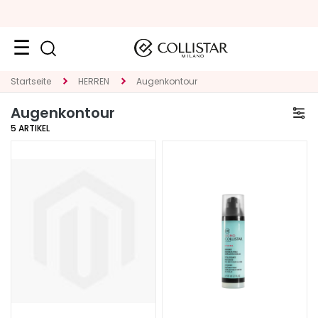
Neuheiten
Startseite
HERREN
Augenkontour
Augenkontour
Gesicht
5
ARTIKEL
K
A
T
E
G
O
R
I
E
S
p