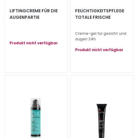
e
LIFTINGCREME FÜR DIE
FEUCHTIGKEITSPFLEGE
z
AUGENPARTIE
TOTALE FRISCHE
i
a
l
Creme-gel für gesicht und
augen 24h
b
Produkt nicht verfügbar
e
Produkt nicht verfügbar
h
a
n
d
l
u
n
g
e
n
G
e