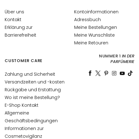
t
s
Über uns
Kontoinformationen
s
Kontakt
Adressbuch
e
Erklärung zur
Meine Bestellungen
r
Barrierefreiheit
Meine Wunschliste
u
Meine Retouren
m
G
NUMMER 1
IN DER
CUSTOMER CARE
PARFÜMERIE
e
s
Zahlung und Sicherheit
i
Versandzeiten und -kosten
c
Rückgabe und Erstattung
h
Wo ist meine Bestellung?
t
E-Shop Kontakt
s
p
Allgemeine
f
Geschäftsbedingungen
l
Informationen zur
e
Cosmetovigilanz