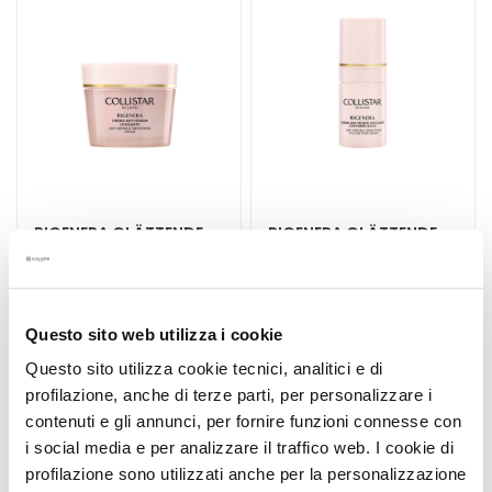
t
s
s
e
r
u
m
G
e
RIGENERA GLÄTTENDE
RIGENERA GLÄTTENDE
s
ANTI-FALTEN-CREME
ANTIFALTEN-
i
AUGENCREME
c
Glatte und straffe Haut
Glatte Haut
h
Questo sito web utilizza i cookie
t
Questo sito utilizza cookie tecnici, analitici e di
75,00 €
57,00 €
s
profilazione, anche di terze parti, per personalizzare i
p
contenuti e gli annunci, per fornire funzioni connesse con
f
i social media e per analizzare il traffico web. I cookie di
l
e
profilazione sono utilizzati anche per la personalizzazione