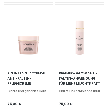
l
e
g
e
B
E
D
A
R
F
G
o
RIGENERA GLÄTTENDE
RIGENERA GLOW ANTI-
c
ANTI-FALTEN-
FALTEN-ANWENDUNG
c
PFLEGECREME
FÜR MEHR LEUCHTKRAFT
e
Glatte und genährte Haut
Glatte und strahlende Haut
M
a
75,00 €
75,00 €
g