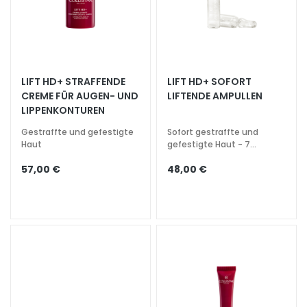
s
i
c
h
t
LIFT HD+ STRAFFENDE
LIFT HD+ SOFORT
s
CREME FÜR AUGEN- UND
LIFTENDE AMPULLEN
r
LIPPENKONTUREN
e
Gestraffte und gefestigte
Sofort gestraffte und
i
Haut
gefestigte Haut - 7
n
Ampullen
57,00 €
48,00 €
i
g
u
n
g
P
e
e