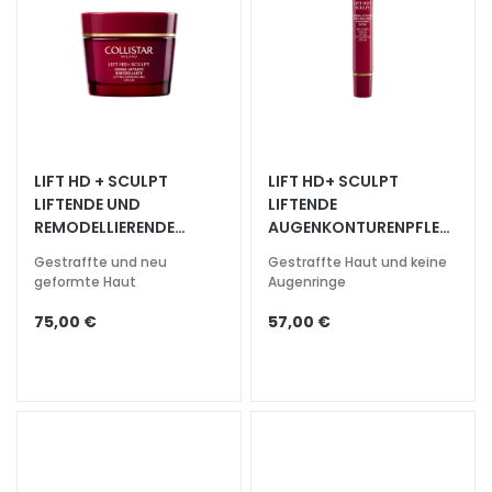
l
i
n
g
u
n
d
M
LIFT HD + SCULPT
LIFT HD+ SCULPT
a
LIFTENDE UND
LIFTENDE
s
REMODELLIERENDE
AUGENKONTURENPFLEG
CREME
E GEGEN AUGENRINGE
k
Gestraffte und neu
Gestraffte Haut und keine
e
geformte Haut
Augenringe
n
75,00 €
57,00 €
G
e
s
i
c
h