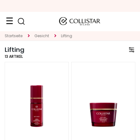
Neuheiten
Startseite
Gesicht
Lifting
Lifting
Gesicht
13
ARTIKEL
K
A
T
E
G
O
R
I
E
S
p