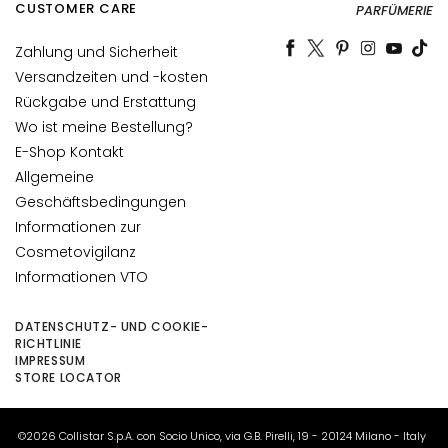
CUSTOMER CARE
PARFÜMERIE
i
t
Zahlung und Sicherheit
s
Versandzeiten und -kosten
s
Rückgabe und Erstattung
p
Wo ist meine Bestellung?
e
E-Shop Kontakt
n
d
Allgemeine
e
Geschäftsbedingungen
n
Informationen zur
d
Cosmetovigilanz
Informationen VTO
L
i
DATENSCHUTZ- UND COOKIE-
f
RICHTLINIE
t
IMPRESSUM
i
STORE LOCATOR
n
g
©2026 Collistar S.p.A. con Socio Unico, via G.B. Pirelli, 19 - 20124 Milano - Italy