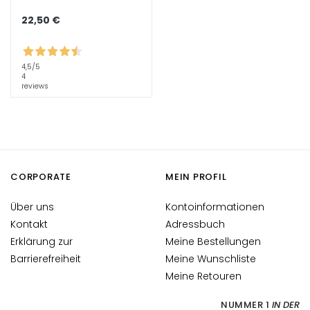
h
22,50 €
t
s
p
4,5
/5
f
4
l
reviews
e
g
e
F
CORPORATE
MEIN PROFIL
e
u
Über uns
Kontoinformationen
c
Kontakt
Adressbuch
h
t
Erklärung zur
Meine Bestellungen
i
Barrierefreiheit
Meine Wunschliste
g
Meine Retouren
k
e
NUMMER 1
IN DER