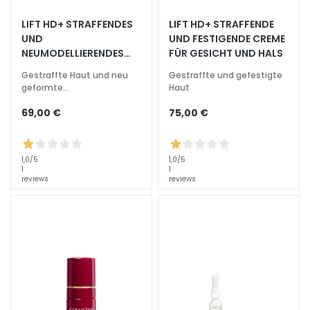
e
LIFT HD+ STRAFFENDES
LIFT HD+ STRAFFENDE
z
UND
UND FESTIGENDE CREME
i
NEUMODELLIERENDES
FÜR GESICHT UND HALS
a
SERUM FÜR GESICHT
l
Gestraffte Haut und neu
Gestraffte und gefestigte
UND HALS
geformte
Haut
b
Gesichtskonturen
e
69,00 €
75,00 €
h
a
n
1,0
/5
1,0
/5
d
1
1
reviews
reviews
l
u
n
g
e
n
G
e