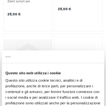
Zieht sofort ein
i
c
29,00 €
h
29,00 €
e
A
n
t
i
-
A
g
i
n
Questo sito web utilizza i cookie
g
Questo sito utilizza cookie tecnici, analitici e di
G
profilazione, anche di terze parti, per personalizzare i
e
contenuti e gli annunci, per fornire funzioni connesse con
s
i social media e per analizzare il traffico web. I cookie di
i
DEO ROLL-ON 24
GOCCE MAGICHE VISO
c
profilazione sono utilizzati anche per la personalizzazione
STUNDEN
UOMO