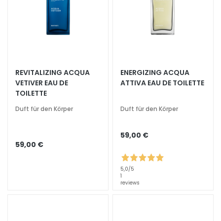
A
u
s
s
t
r
REVITALIZING ACQUA
ENERGIZING ACQUA
a
VETIVER EAU DE
ATTIVA EAU DE TOILETTE
h
TOILETTE
l
u
Duft für den Körper
Duft für den Körper
n
g
59,00 €
59,00 €
A
c
5,0
/5
i
1
d
reviews
o
i
a