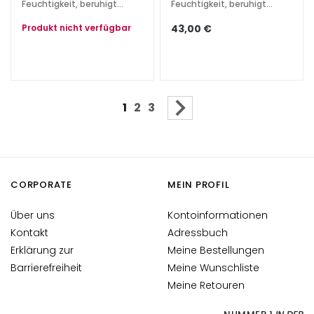
Feuchtigkeit, beruhigt
Feuchtigkeit, beruhigt
i
Rötungen und Irritationen
Rötungen und Irritationen
s
Produkt nicht verfügbar
43,00 €
c
h
h
a
Seite
u
Sie lesen gerade die Seite
Seite
Seite
Seite
Weiter
1
2
3
t
u
n
d
CORPORATE
MEIN PROFIL
f
e
Über uns
Kontoinformationen
t
Kontakt
Adressbuch
t
Erklärung zur
i
Meine Bestellungen
g
Barrierefreiheit
Meine Wunschliste
e
Meine Retouren
H