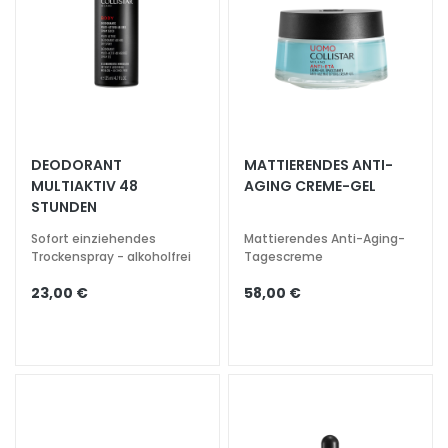
l
i
n
g
u
n
d
M
DEODORANT
MATTIERENDES ANTI-
a
MULTIAKTIV 48
AGING CREME-GEL
s
STUNDEN
k
Sofort einziehendes
Mattierendes Anti-Aging-
e
Trockenspray - alkoholfrei
Tagescreme
n
23,00 €
58,00 €
G
e
s
i
c
h