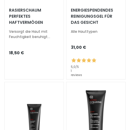
e
RASIERSCHAUM
ENERGIESPENDENDES
z
PERFEKTES
REINIGUNGSGEL FÜR
i
HAFTVERMÖGEN
DAS GESICHT
a
l
Versorgt die Haut mit
Alle Hauttypen
Feuchtigkeit beruhigt
b
Rötungen und Irritationen
e
31,00 €
h
18,50 €
a
n
5,0
/5
d
1
reviews
l
u
n
g
e
n
G
e