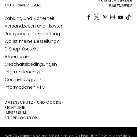
a
NUMMER 1
IN DER
CUSTOMER CARE
PARFÜMERIE
u
t
Zahlung und Sicherheit
Versandzeiten und -kosten
F
l
Rückgabe und Erstattung
e
Wo ist meine Bestellung?
c
E-Shop Kontakt
k
Allgemeine
e
Geschäftsbedingungen
n
Informationen zur
Cosmetovigilanz
G
l
Informationen VTO
a
n
DATENSCHUTZ- UND COOKIE-
RICHTLINIE
z
IMPRESSUM
l
STORE LOCATOR
o
s
e
©2026 Collistar S.p.A. con Socio Unico, via G.B. Pirelli, 19 - 20124 Milano - Italy