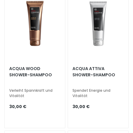
l
u
r
o
n
i
c
o
P
ACQUA WOOD
ACQUA ATTIVA
r
SHOWER-SHAMPOO
SHOWER-SHAMPOO
o
t
Verleiht Spannkraft und
Spendet Energie und
e
Vitalität
Vitalität
z
i
30,00 €
30,00 €
o
n
e
U