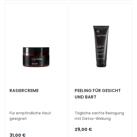
g
e
A
u
g
e
n
-
u
n
d
L
RASIERCREME
PEELING FÜR GESICHT
i
UND BART
p
p
e
Für empfindliche Haut
Tägliche sanfte Reinigung
geeignet
mit Detox-Wirkung
n
p
29,00 €
f
31,00 €