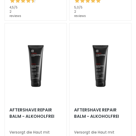
E
4,5
/5
5,0
/5
N
2
2
reviews
reviews
F
Ü
R
T
r
o
c
k
e
n
e
H
a
AFTERSHAVE REPAIR
AFTERSHAVE REPAIR
u
BALM - ALKOHOLFREI
BALM - ALKOHOLFREI
t
M
Versorgt die Haut mit
Versorgt die Haut mit