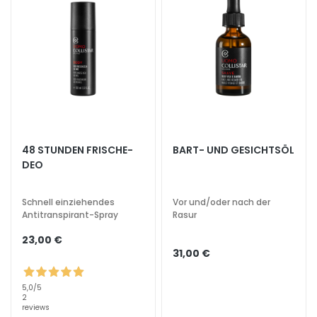
t
s
s
e
r
u
m
G
e
48 STUNDEN FRISCHE-
BART- UND GESICHTSÖL
s
DEO
i
c
Schnell einziehendes
Vor und/oder nach der
h
Antitranspirant-Spray
Rasur
t
23,00 €
s
31,00 €
p
f
5,0
/5
l
2
e
reviews