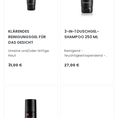
s
i
c
h
t
KLÄRENDES
3-IN-1 DUSCHGEL-
s
REINIGUNGSGEL FÜR
SHAMPOO 250 ML
r
DAS GESICHT
e
Unreine und/oder fettige
Reinigend -
i
Haut
feuchtigkeitsspendend -
n
belebend
31,00 €
27,00 €
i
g
u
n
g
P
e
e