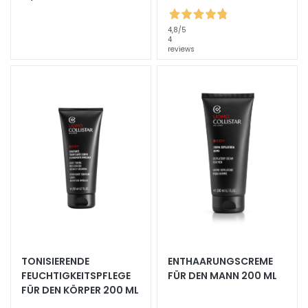
l
e
4,8
/5
g
4
reviews
e
B
E
D
A
R
F
G
o
c
c
e
TONISIERENDE
ENTHAARUNGSCREME
M
FEUCHTIGKEITSPFLEGE
FÜR DEN MANN 200 ML
a
FÜR DEN KÖRPER 200 ML
g