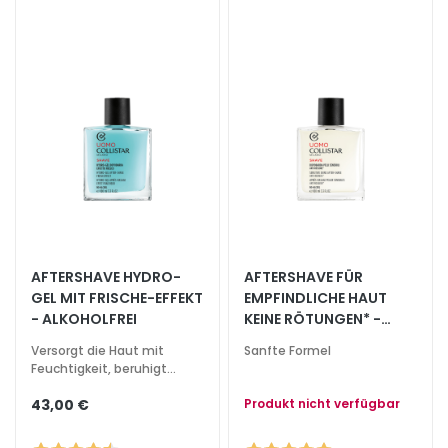
V
v
i
s
o
R
e
t
i
n
o
AFTERSHAVE HYDRO-
AFTERSHAVE FÜR
l
GEL MIT FRISCHE-EFFEKT
EMPFINDLICHE HAUT
- ALKOHOLFREI
KEINE RÖTUNGEN* -
L
ALKOHOLFREI
Ö
Versorgt die Haut mit
Sanfte Formel
Feuchtigkeit, beruhigt
S
Rötungen und Irritationen
U
43,00 €
Produkt nicht verfügbar
N
G