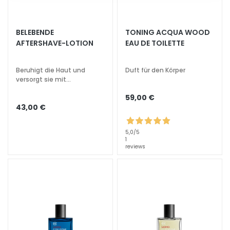
i
t
s
BELEBENDE
TONING ACQUA WOOD
AFTERSHAVE-LOTION
EAU DE TOILETTE
s
p
e
Beruhigt die Haut und
Duft für den Körper
n
versorgt sie mit
Feuchtigkeit
d
59,00 €
e
43,00 €
n
d
5,0
/5
1
L
reviews
i
f
t
i
n
g