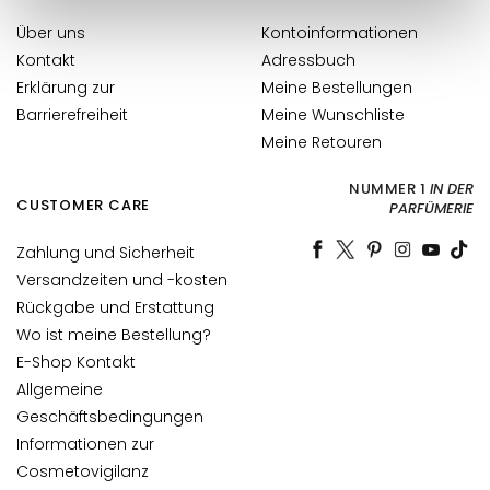
l
i
Über uns
Kontoinformationen
n
Kontakt
Adressbuch
g
Erklärung zur
Meine Bestellungen
u
Barrierefreiheit
Meine Wunschliste
n
Meine Retouren
d
M
NUMMER 1
IN DER
a
CUSTOMER CARE
PARFÜMERIE
s
k
Zahlung und Sicherheit
e
Versandzeiten und -kosten
n
Rückgabe und Erstattung
Wo ist meine Bestellung?
G
E-Shop Kontakt
e
Allgemeine
s
Geschäftsbedingungen
i
c
Informationen zur
h
Cosmetovigilanz