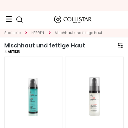
Neuheiten
Startseite
HERREN
Mischhaut und fettige Haut
Mischhaut und fettige Haut
Gesicht
4
ARTIKEL
K
A
T
E
G
O
R
I
E
S
p