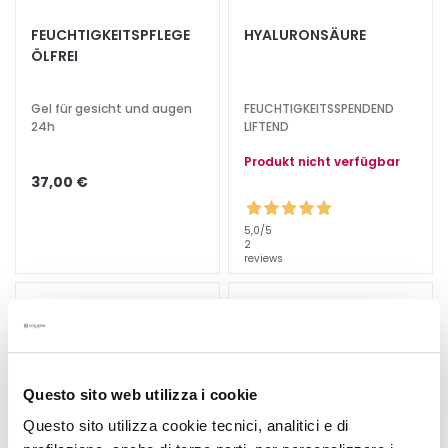
e
FEUCHTIGKEITSPFLEGE
HYALURONSÄURE
z
ÖLFREI
i
a
l
Gel für gesicht und augen
FEUCHTIGKEITSSPENDEND
24h
LIFTEND
b
e
Produkt nicht verfügbar
h
37,00 €
a
n
5,0
/5
d
2
reviews
l
u
n
g
e
n
Questo sito web utilizza i cookie
G
Questo sito utilizza cookie tecnici, analitici e di
e