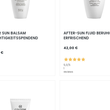
R SUN BALSAM
AFTER-SUN FLUID BERUH
HTIGKEITSSPENDEND
ERFRISCHEND
GEND
42,00 €
 €
5,0
/5
1
reviews