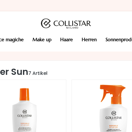
cce magiche
make up
haare
herren
sonnenprod
ter Sun
7
Artikel