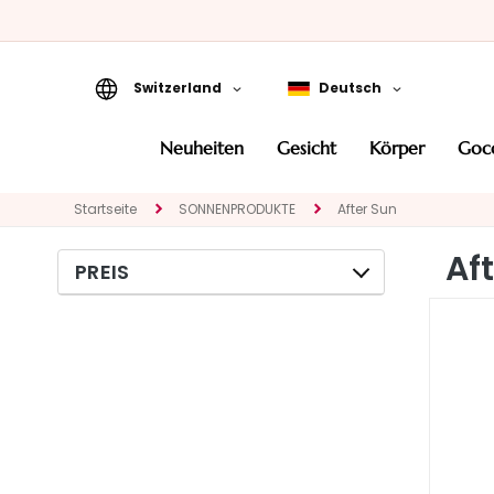
Switzerland
Deutsch
Neuheiten
neuheiten
gesicht
körper
go
Gesicht
KATEGORIE
Startseite
SONNENPRODUKTE
After Sun
Spezialbehandlungen
Af
PREIS
Gesichtsreinigung
Peeling und Masken
Gesichtsserum
Gesichtspflege
Augen- und
Lippenpflege
BEDARF