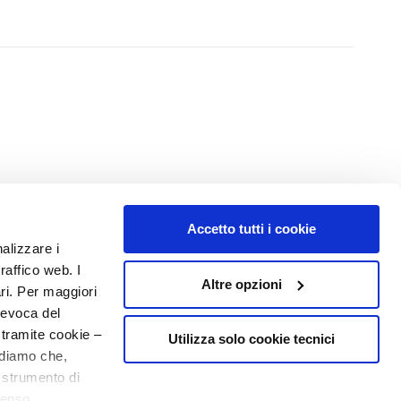
Accetto tutti i cookie
NUMMER 1
IN DER PARFÜMERIE
nalizzare i
raffico web. I
Altre opzioni
ari. Per maggiori
revoca del
 tramite cookie –
Utilizza solo cookie tecnici
rdiamo che,
o strumento di
senso