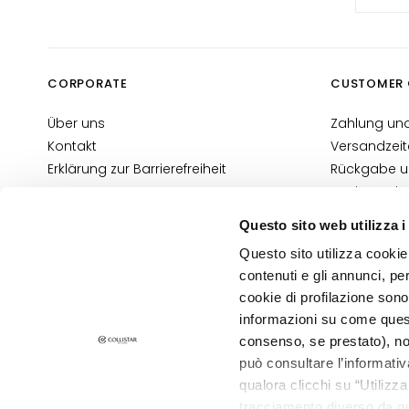
Anti-Cellulite und
Figurpflege
LÖSUNGEN FÜR
CORPORATE
CUSTOMER 
Spezifische Bereiche
Cellulite
Über uns
Zahlung und
Kontakt
Versandzeit
Schlaffe Haut
Erklärung zur Barrierefreiheit
Rückgabe u
Trockene Haut
Wo ist mein
Fettansammlungen
E-Shop Kont
Questo sito web utilizza i
Allgemeine
Pflege für Brust und
Questo sito utilizza cookie 
Information
Dekolleté
contenuti e gli annunci, pe
Informatio
LINIEN
cookie di profilazione sono
Glass Skin
informazioni su come questo
DATENSCHUTZ- UND COOKIE-RICHTLINIE
Festigend
consenso, se prestato), no
IMPRESSUM
STORE LOCATOR
può consultare l’informativ
Anti-Cellulite und
qualora clicchi su “Utilizz
Figurpflege
tracciamento diverso da que