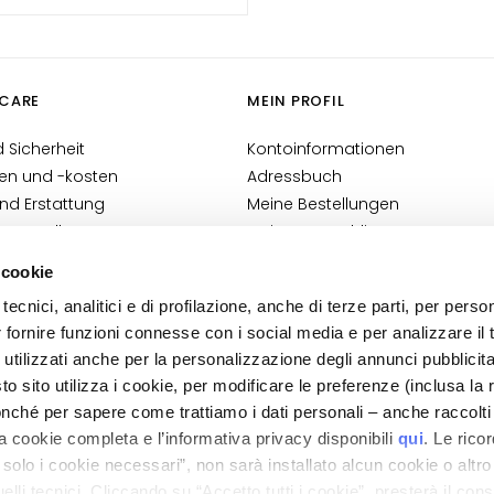
CARE
MEIN PROFIL
 Sicherheit
Kontoinformationen
en und -kosten
Adressbuch
nd Erstattung
Meine Bestellungen
e Bestellung?
Meine Wunschliste
akt
Meine Retouren
 cookie
 Geschäftsbedingungen
tecnici, analitici e di profilazione, anche di terze parti, per perso
en zur Cosmetovigilanz
r fornire funzioni connesse con i social media e per analizzare il t
nen VTO
 utilizzati anche per la personalizzazione degli annunci pubblicit
 sito utilizza i cookie, per modificare le preferenze (inclusa la 
nché per sapere come trattiamo i dati personali – anche raccolti
a cookie completa e l’informativa privacy disponibili
qui
. Le rico
a solo i cookie necessari”, non sarà installato alcun cookie o altr
lli tecnici. Cliccando su “Accetto tutti i cookie”, presterà il con