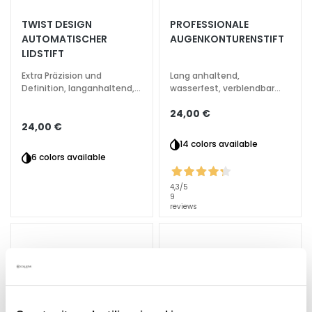
e
TWIST DESIGN
PROFESSIONALE
z
AUTOMATISCHER
AUGENKONTURENSTIFT
i
LIDSTIFT
a
l
Extra Präzision und
Lang anhaltend,
Definition, langanhaltend,
wasserfest, verblendbar
b
wasserfest
mit Applikator
e
24,00 €
h
24,00 €
a
14 colors available
n
6 colors available
d
l
4,3
/5
9
u
reviews
n
g
e
n
G
e