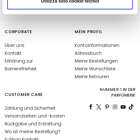
l
Utilizza solo cookie tecnici
autorizzare.
i
n
g
u
CORPORATE
MEIN PROFIL
n
d
Über uns
Kontoinformationen
M
Kontakt
Adressbuch
a
Erklärung zur
Meine Bestellungen
s
Barrierefreiheit
Meine Wunschliste
k
Meine Retouren
e
n
NUMMER 1
IN DER
CUSTOMER CARE
PARFÜMERIE
G
e
Zahlung und Sicherheit
s
Versandzeiten und -kosten
i
Rückgabe und Erstattung
c
Wo ist meine Bestellung?
h
E-Shop Kontakt