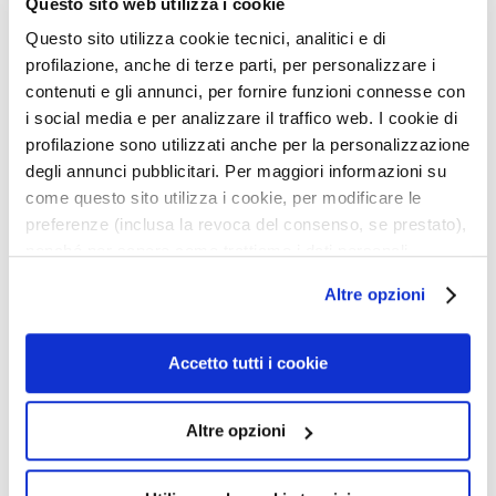
Questo sito web utilizza i cookie
s
Questo sito utilizza cookie tecnici, analitici e di
i
profilazione, anche di terze parti, per personalizzare i
c
contenuti e gli annunci, per fornire funzioni connesse con
h
i social media e per analizzare il traffico web. I cookie di
t
profilazione sono utilizzati anche per la personalizzazione
s
degli annunci pubblicitari. Per maggiori informazioni su
r
PROFESSIONALE
DOPPELSTIFTSPITZER
KAJALSTIFT
e
come questo sito utilizza i cookie, per modificare le
i
preferenze (inclusa la revoca del consenso, se prestato),
n
nonché per sapere come trattiamo i dati personali –
Weicher und cremiger
i
Textur, intensive farbe
anche raccolti tramite cookie – può consultare
Altre opzioni
g
l’informativa cookie completa e l’informativa privacy
24,00 €
u
disponibili
qui
. Le ricordiamo che, qualora clicchi su
13,50 €
n
“Utilizza solo i cookie necessari”, non sarà installato
Accetto tutti i cookie
3 colors available
g
alcun cookie o altro strumento di tracciamento diverso da
quelli tecnici. Cliccando su “Accetto tutti i cookie”,
P
Altre opzioni
5,0
/5
presterà il consenso all’installazione di tutti i cookie
e
1
utilizzati dal sito. Cliccando su “Altre opzioni”, potrà
reviews
e
scegliere, in modo più granulare, quali cookie