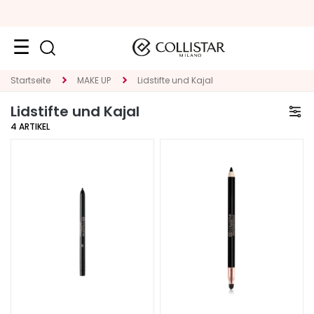
Neuheiten
Startseite
MAKE UP
Lidstifte und Kajal
Lidstifte und Kajal
Gesicht
4
ARTIKEL
K
A
T
E
G
O
R
I
E
S
p