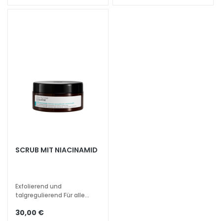
l
e
g
e
B
E
D
A
R
F
G
o
SCRUB MIT NIACINAMID
c
c
e
Exfolierend und
M
talgregulierend Für alle
a
Haartypen
30,00 €
g