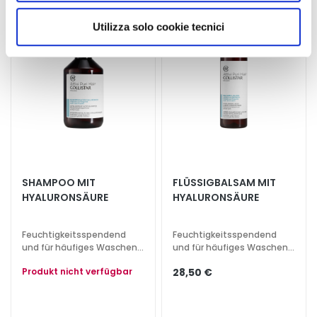
utilizzati dal sito. Cliccando su “Altre opzioni”, potrà
g
e
scegliere, in modo più granulare, quali cookie
Utilizza solo cookie tecnici
autorizzare.
A
u
g
e
n
-
u
n
d
SHAMPOO MIT
FLÜSSIGBALSAM MIT
L
HYALURONSÄURE
HYALURONSÄURE
i
p
Feuchtigkeitsspendend
Feuchtigkeitsspendend
p
und für häufiges Waschen.
und für häufiges Waschen.
e
Für alle Haartypen.
Für alle Haartypen.
Produkt nicht verfügbar
28,50 €
n
p
f