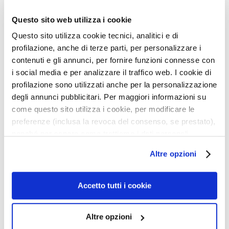
t
s
Questo sito web utilizza i cookie
s
Questo sito utilizza cookie tecnici, analitici e di
e
profilazione, anche di terze parti, per personalizzare i
r
u
contenuti e gli annunci, per fornire funzioni connesse con
m
i social media e per analizzare il traffico web. I cookie di
profilazione sono utilizzati anche per la personalizzazione
G
degli annunci pubblicitari. Per maggiori informazioni su
e
GLOSS-SPRAY MIT
KOLLAGEN-BALSAM
come questo sito utilizza i cookie, per modificare le
s
VITAMIN C
preferenze (inclusa la revoca del consenso, se prestato),
i
nonché per sapere come trattiamo i dati personali –
c
Leuchtkraft und neue
Dichtes Haar und Volumen.
anche raccolti tramite cookie – può consultare
h
Altre opzioni
Vitalität. Für gefärbtes oder
Für feines und dünnes Haar.
l’informativa cookie completa e l’informativa privacy
t
kraftloses Haar.
disponibili
qui
. Le ricordiamo che, qualora clicchi su
30,00 €
Produkt nicht verfügbar
s
“Utilizza solo i cookie necessari”, non sarà installato
p
Accetto tutti i cookie
alcun cookie o altro strumento di tracciamento diverso da
f
quelli tecnici. Cliccando su “Accetto tutti i cookie”,
l
Altre opzioni
presterà il consenso all’installazione di tutti i cookie
e