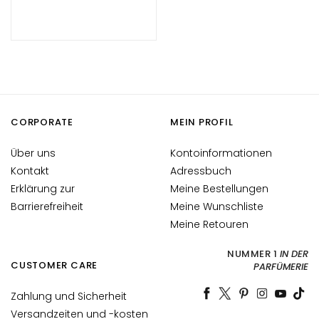
i
c
h
e
A
n
t
CORPORATE
MEIN PROFIL
i
-
Über uns
Kontoinformationen
A
Kontakt
Adressbuch
g
Erklärung zur
Meine Bestellungen
i
Barrierefreiheit
Meine Wunschliste
n
Meine Retouren
g
G
NUMMER 1
IN DER
e
CUSTOMER CARE
PARFÜMERIE
s
i
Zahlung und Sicherheit
c
Versandzeiten und -kosten