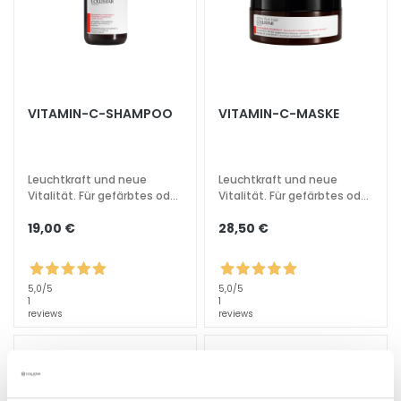
l
i
n
g
u
n
VITAMIN-C-SHAMPOO
VITAMIN-C-MASKE
d
M
a
Leuchtkraft und neue
Leuchtkraft und neue
s
Vitalität. Für gefärbtes oder
Vitalität. Für gefärbtes oder
k
kraftloses Haar.
kraftloses Haar.
e
19,00 €
28,50 €
n
G
5,0
/5
5,0
/5
e
1
1
reviews
reviews
s
i
c
h