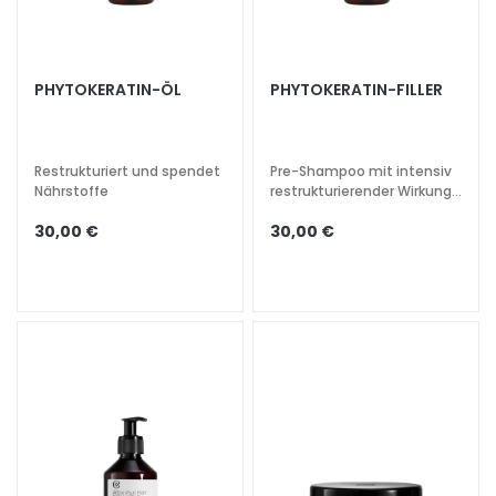
s
i
c
PHYTOKERATIN-ÖL
PHYTOKERATIN-FILLER
h
t
s
Restrukturiert und spendet
Pre-Shampoo mit intensiv
r
Nährstoffe
restrukturierender Wirkung.
e
Für geschädigtes und
i
30,00 €
30,00 €
sprödes Haar.
n
i
g
u
n
g
P
e
e