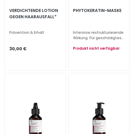
e
VERDICHTENDE LOTION
PHYTOKERATIN-MASKE
z
GEGEN HAARAUSFALL*
i
a
l
Prävention & Erhalt
Intensive restrukturierende
Wirkung. Für geschädigtes
b
und sprödes Haar.
e
30,00 €
Produkt nicht verfügbar
h
a
n
d
l
u
n
g
e
n
G
e