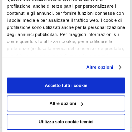
s
profilazione, anche di terze parti, per personalizzare i
i
contenuti e gli annunci, per fornire funzioni connesse con
c
i social media e per analizzare il traffico web. I cookie di
PURO NAIL LACQUEUR
h
profilazione sono utilizzati anche per la personalizzazione
LONG-LASTING
t
degli annunci pubblicitari. Per maggiori informazioni su
s
come questo sito utilizza i cookie, per modificare le
Lang anhaltender Nagellack
r
preferenze (inclusa la revoca del consenso, se prestato),
für Fingernägel mit
e
nonché per sapere come trattiamo i dati personali –
brillantem, glänzendem
i
15,00 €
Finish
anche raccolti tramite cookie – può consultare
n
Altre opzioni
l’informativa cookie completa e l’informativa privacy
i
17 colors available
disponibili
qui
. Le ricordiamo che, qualora clicchi su
g
“Utilizza solo i cookie necessari”, non sarà installato
Accetto tutti i cookie
u
alcun cookie o altro strumento di tracciamento diverso da
5,0
/5
n
2
quelli tecnici. Cliccando su “Accetto tutti i cookie”,
g
reviews
Altre opzioni
presterà il consenso all’installazione di tutti i cookie
P
utilizzati dal sito. Cliccando su “Altre opzioni”, potrà
e
scegliere, in modo più granulare, quali cookie
Utilizza solo cookie tecnici
e
autorizzare.