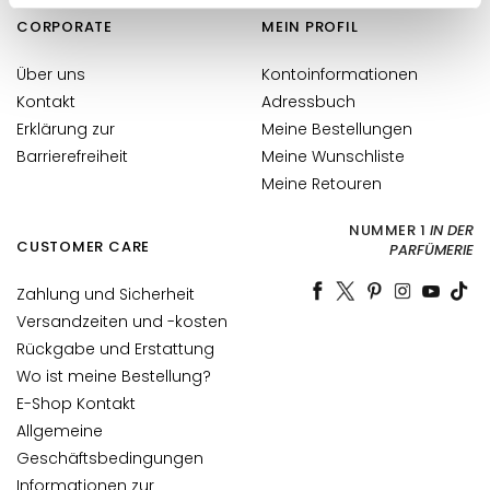
l
i
CORPORATE
MEIN PROFIL
n
Über uns
Kontoinformationen
g
u
Kontakt
Adressbuch
n
Erklärung zur
Meine Bestellungen
d
Barrierefreiheit
Meine Wunschliste
M
Meine Retouren
a
s
NUMMER 1
IN DER
CUSTOMER CARE
PARFÜMERIE
k
e
Zahlung und Sicherheit
n
Versandzeiten und -kosten
G
Rückgabe und Erstattung
e
Wo ist meine Bestellung?
s
E-Shop Kontakt
i
Allgemeine
c
Geschäftsbedingungen
h
Informationen zur