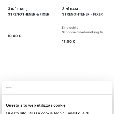
e
3 IN 1 BASE,
3IN1 BASE -
z
STRENGTHENER & FIXER
STRENGHTENER - FIXER
i
a
l
Eine echte
Schönheitsbehandlung für
b
10,00 €
die Nägel: Basis, Stärkung,
e
17,00 €
Fixierung
h
a
n
d
l
u
n
g
e
n
Questo sito web utilizza i cookie
G
e
Questo sito utilizza cookie tecnici, analitici e di