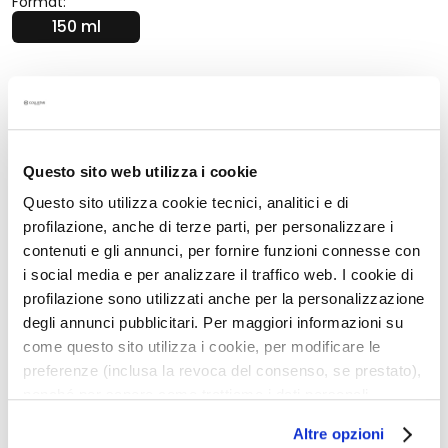
Format:
s
150 ml
i
c
h
Beschreibung
t
s
SMART SUN PROTECTION®
r
Das innovative Provitamin-D-Filtersystem erfindet
Questo sito web utilizza i cookie
e
den Sonnenschutz neu.
i
Questo sito utilizza cookie tecnici, analitici e di
Die neue UV-Filter-Formel aktiviert das
n
profilazione, anche di terze parti, per personalizzare i
Gesundheitsvitamin und wehrt nur die schädliche
i
contenuti e gli annunci, per fornire funzioni connesse con
Strahlung ab, während die wohltuenden
g
i social media e per analizzare il traffico web. I cookie di
Auswirkungen des Lichts auf das Wohlbefinden und
u
profilazione sono utilizzati anche per la personalizzazione
die Schönheit der Haut verstärkt werden.
n
degli annunci pubblicitari. Per maggiori informazioni su
g
come questo sito utilizza i cookie, per modificare le
• Ideal für
empfindliche/leicht reagierende Haut
•
Auch für
Kinder
unter 3 Jahren
geeignet
preferenze (inclusa la revoca del consenso, se prestato),
P
•
OHNE
Duftstoffe - Farbstoffe - Silikone - Alkohol -
nonché per sapere come trattiamo i dati personali –
e
bekannte Allergene - Mineralöle und Nickel*
anche raccolti tramite cookie – può consultare
e
Altre opzioni
•
Höchster Schutz
vor Sonnenbrand und Erythemen
,
l’informativa cookie completa e l’informativa privacy