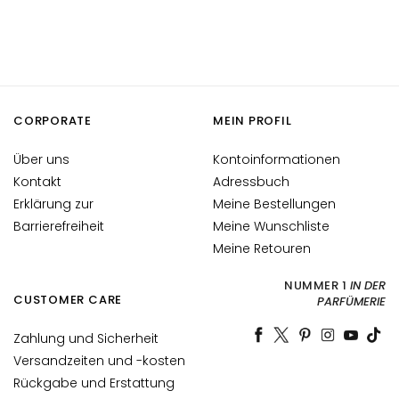
t
s
s
e
r
u
CORPORATE
MEIN PROFIL
m
Über uns
Kontoinformationen
G
e
Kontakt
Adressbuch
s
Erklärung zur
Meine Bestellungen
i
Barrierefreiheit
Meine Wunschliste
c
Meine Retouren
h
t
NUMMER 1
IN DER
CUSTOMER CARE
PARFÜMERIE
s
p
Zahlung und Sicherheit
f
Versandzeiten und -kosten
l
Rückgabe und Erstattung
e