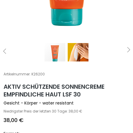
e
z
i
a
l
b
e
h
a
n
d
Artikelnummer:
K26200
l
AKTIV SCHÜTZENDE SONNENCREME
u
n
EMPFINDLICHE HAUT LSF 30
g
Gesicht - Körper - water resistant
e
Niedrigster Preis der letzten 30 Tage: 38,00 €
n
38,00 €
G
e