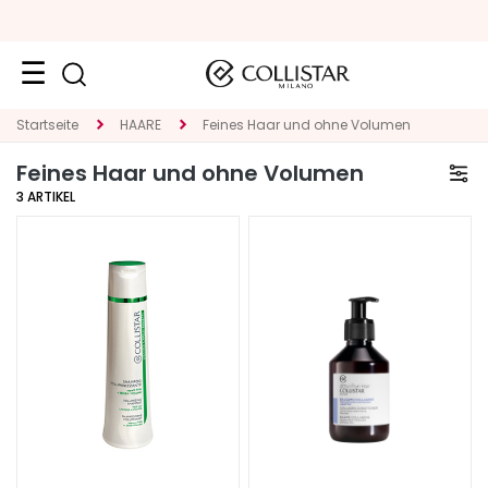
Neuheiten
Startseite
HAARE
Feines Haar und ohne Volumen
Feines Haar und ohne Volumen
Gesicht
3
ARTIKEL
K
A
T
E
G
O
R
I
E
S
p