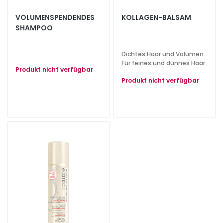
e
VOLUMENSPENDENDES
KOLLAGEN-BALSAM
z
SHAMPOO
i
a
l
Dichtes Haar und Volumen.
Für feines und dünnes Haar.
b
Produkt nicht verfügbar
e
Produkt nicht verfügbar
h
a
n
d
l
u
n
g
e
n
G
e