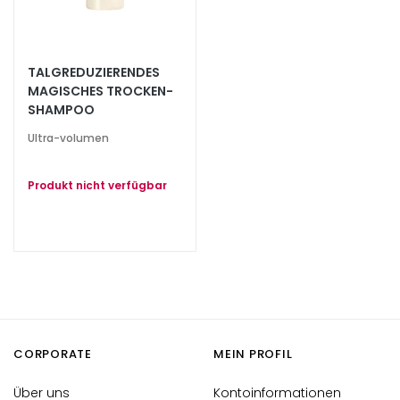
s
i
c
TALGREDUZIERENDES
h
MAGISCHES TROCKEN-
t
SHAMPOO
s
Ultra-volumen
r
e
i
Produkt nicht verfügbar
n
i
g
u
n
g
P
CORPORATE
MEIN PROFIL
e
e
Über uns
Kontoinformationen