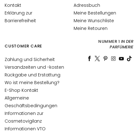
l
Kontakt
Adressbuch
i
Erklärung zur
Meine Bestellungen
n
Barrierefreiheit
Meine Wunschliste
g
u
Meine Retouren
n
NUMMER 1
IN DER
d
CUSTOMER CARE
PARFÜMERIE
M
a
Zahlung und Sicherheit
s
Versandzeiten und -kosten
k
Rückgabe und Erstattung
e
Wo ist meine Bestellung?
n
E-Shop Kontakt
G
Allgemeine
e
Geschäftsbedingungen
s
Informationen zur
i
Cosmetovigilanz
c
Informationen VTO
h