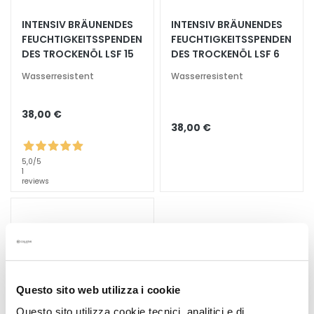
e
INTENSIV BRÄUNENDES
INTENSIV BRÄUNENDES
z
FEUCHTIGKEITSSPENDEN
FEUCHTIGKEITSSPENDEN
i
DES TROCKENÖL LSF 15
DES TROCKENÖL LSF 6
a
l
Wasserresistent
Wasserresistent
b
e
38,00 €
h
38,00 €
a
n
5,0
/5
d
1
reviews
l
u
n
g
e
n
Questo sito web utilizza i cookie
G
e
Questo sito utilizza cookie tecnici, analitici e di