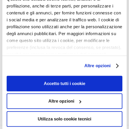
s
profilazione, anche di terze parti, per personalizzare i
i
contenuti e gli annunci, per fornire funzioni connesse con
c
i social media e per analizzare il traffico web. I cookie di
h
profilazione sono utilizzati anche per la personalizzazione
t
degli annunci pubblicitari. Per maggiori informazioni su
INTENSIV BRÄUNENDES
s
FEUCHTIGKEITSSPENDEN
come questo sito utilizza i cookie, per modificare le
r
DES TROCKENÖL LSF 30
preferenze (inclusa la revoca del consenso, se prestato),
e
nonché per sapere come trattiamo i dati personali –
Gesicht und Körper - water
i
resistant
anche raccolti tramite cookie – può consultare
n
Altre opzioni
l’informativa cookie completa e l’informativa privacy
38,00 €
i
disponibili
qui
. Le ricordiamo che, qualora clicchi su
g
“Utilizza solo i cookie necessari”, non sarà installato
Accetto tutti i cookie
u
alcun cookie o altro strumento di tracciamento diverso da
5,0
/5
n
1
quelli tecnici. Cliccando su “Accetto tutti i cookie”,
g
reviews
Altre opzioni
presterà il consenso all’installazione di tutti i cookie
P
utilizzati dal sito. Cliccando su “Altre opzioni”, potrà
e
scegliere, in modo più granulare, quali cookie
Utilizza solo cookie tecnici
e
autorizzare.