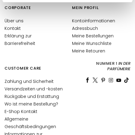
l
i
CORPORATE
MEIN PROFIL
n
g
Über uns
Kontoinformationen
u
Kontakt
Adressbuch
n
Erklärung zur
Meine Bestellungen
d
Barrierefreiheit
Meine Wunschliste
M
Meine Retouren
a
s
NUMMER 1
IN DER
CUSTOMER CARE
PARFÜMERIE
k
e
Zahlung und Sicherheit
n
Versandzeiten und -kosten
G
Rückgabe und Erstattung
e
Wo ist meine Bestellung?
s
E-Shop Kontakt
i
Allgemeine
c
Geschäftsbedingungen
h
Informationen zur