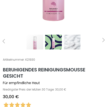
e
z
i
a
l
b
e
h
a
n
d
Artikelnummer:
K21930
l
BERUHIGENDES REINIGUNGSMOUSSE
u
n
GESICHT
g
Für empfindliche Haut
e
Niedrigster Preis der letzten 30 Tage: 30,00 €
n
30,00 €
G
e