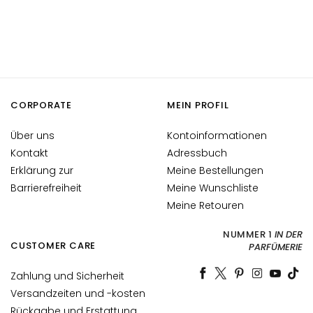
l
e
g
e
B
E
CORPORATE
MEIN PROFIL
D
A
Über uns
Kontoinformationen
R
Kontakt
Adressbuch
F
Erklärung zur
Meine Bestellungen
Barrierefreiheit
Meine Wunschliste
G
Meine Retouren
o
c
NUMMER 1
IN DER
c
CUSTOMER CARE
PARFÜMERIE
e
M
Zahlung und Sicherheit
a
Versandzeiten und -kosten
g
Rückgabe und Erstattung