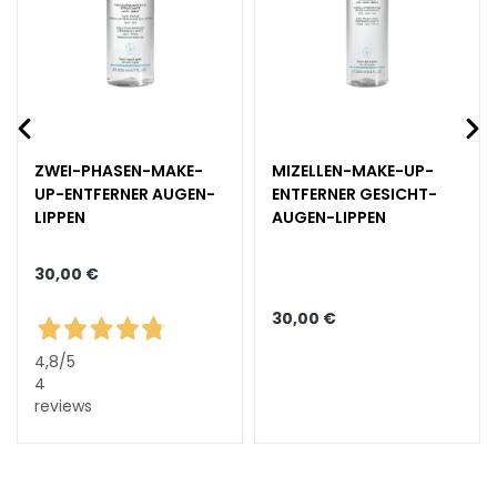
g
e
A
u
g
e
ZWEI-PHASEN-MAKE-
MIZELLEN-MAKE-UP-
n
UP-ENTFERNER AUGEN-
ENTFERNER GESICHT-
-
LIPPEN
AUGEN-LIPPEN
u
n
30,00 €
d
L
30,00 €
i
p
4,8
/5
p
4
reviews
e
n
p
f