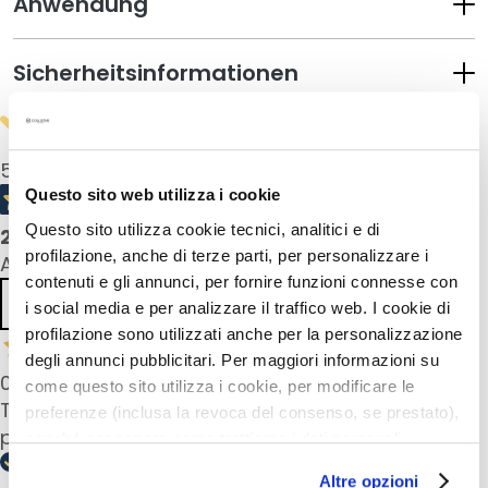
l
Anwendung
i
n
Sicherheitsinformationen
g
u
n
d
5,0
/5
M
Questo sito web utilizza i cookie
a
s
Questo sito utilizza cookie tecnici, analitici e di
2
product reviews
k
profilazione, anche di terze parti, per personalizzare i
All reviews >
e
contenuti e gli annunci, per fornire funzioni connesse con
n
Previous
Next
i social media e per analizzare il traffico web. I cookie di
profilazione sono utilizzati anche per la personalizzazione
G
degli annunci pubblicitari. Per maggiori informazioni su
e
05 Dec 2024
come questo sito utilizza i cookie, per modificare le
s
Très simple et rapide pour un teint frais Facile
preferenze (inclusa la revoca del consenso, se prestato),
i
pour se réveiller en forme
nonché per sapere come trattiamo i dati personali –
c
anche raccolti tramite cookie – può consultare
h
Altre opzioni