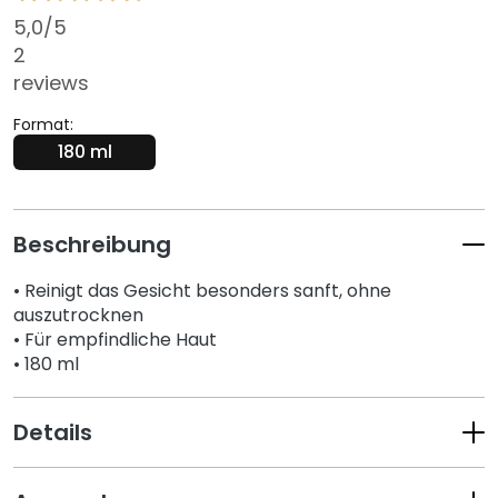
s
5,0
/5
i
2
c
reviews
h
t
Format:
s
180 ml
r
e
i
Beschreibung
n
i
• Reinigt das Gesicht besonders sanft, ohne
g
auszutrocknen
u
• Für empfindliche Haut
n
• 180 ml
g
P
Details
e
e