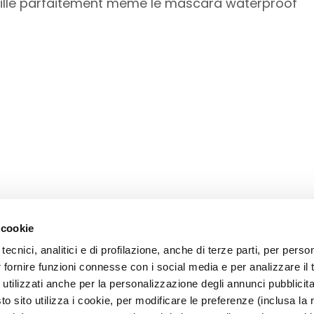
uille parfaitement même le mascara waterproof
 cookie
tecnici, analitici e di profilazione, anche di terze parti, per perso
r fornire funzioni connesse con i social media e per analizzare il t
CARE
MEIN PROFIL
 utilizzati anche per la personalizzazione degli annunci pubblicit
 Sicherheit
Kontoinformationen
 sito utilizza i cookie, per modificare le preferenze (inclusa la 