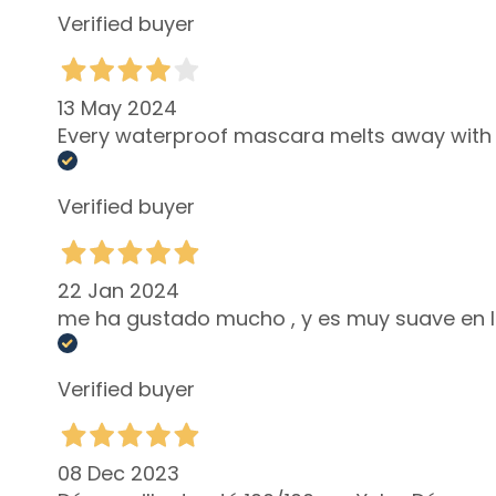
KÖRPER
Verified buyer
KATEGORIE
Bodylotion und
Körperöl
13 May 2024
Every waterproof mascara melts away with 
Reinigung
Körperpeeling
Verified buyer
Deodorants
Selbstbräuner
superserum
22 Jan 2024
BEDARF
me ha gustado mucho , y es muy suave en l
Selbstbräuner
Glass Skin
Verified buyer
Flüssigkeitszufuhr und
Ernährung
08 Dec 2023
Festigend