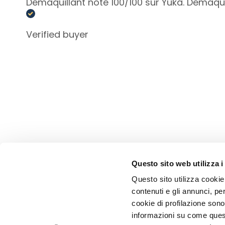
Démaquillant noté 100/100 sur Yuka. Démaq
Anti-Cellulite und
Figurpflege
Verified buyer
LÖSUNGEN FÜR
Spezifische Bereiche
Cellulite
Schlaffe Haut
Trockene Haut
Fettansammlungen
Pflege für Brust und
Dekolleté
LINIEN
Questo sito web utilizza i
Glass Skin
Questo sito utilizza cookie 
Festigend
contenuti e gli annunci, pe
CORPORATE
CUSTOMER 
cookie di profilazione sono
Anti-Cellulite und
Über uns
Zahlung und
informazioni su come questo
Figurpflege