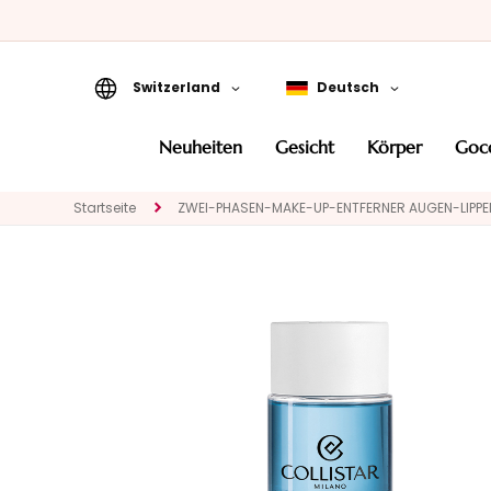
Switzerland
Deutsch
Neuheiten
neuheiten
gesicht
körper
go
Gesicht
KATEGORIE
Startseite
ZWEI-PHASEN-MAKE-UP-ENTFERNER AUGEN-LIPPE
Spezialbehandlungen
Gesichtsreinigung
Peeling und Masken
Gesichtsserum
Gesichtspflege
Augen- und
Lippenpflege
BEDARF