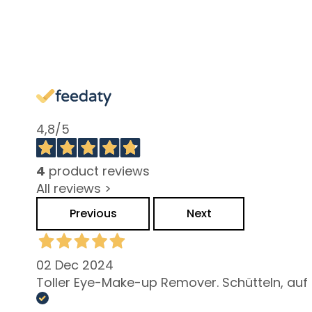
Pigmentflecken
Empfindliche Haut
Falten
Verlust von Elastizität
und Spannkraft
LINIEN
4,8
/5
Gocce Magiche
Attivi Puri
4
product reviews
Idro-attiva
All reviews >
Rigenera
Previous
Next
Lift HD+
Futura
02 Dec 2024
Unica
Toller Eye-Make-up Remover. Schütteln, auf 
NOT