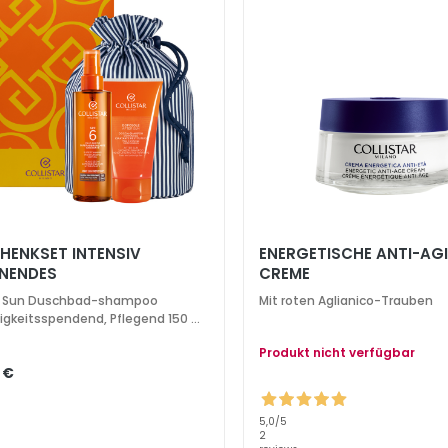
HENKSET INTENSIV
ENERGETISCHE ANTI-AG
NENDES
CREME
HTIGKEITSSPENDENDES
er Sun Duschbad-shampoo
Mit roten Aglianico-Trauben
KENÖL LSF 6 200 ML
igkeitsspendend, Pflegend 150 ml
ty Bag
Produkt nicht verfügbar
 €
5,0
/5
2