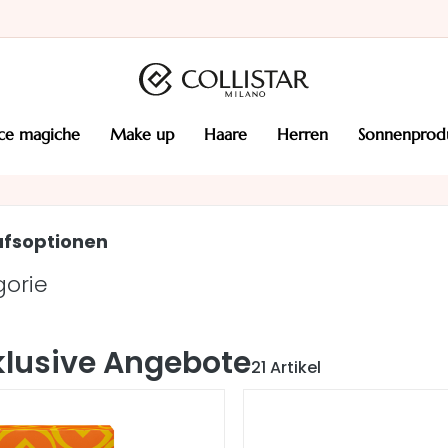
cce magiche
make up
haare
herren
sonnenprod
ufsoptionen
gorie
klusive Angebote
21
Artikel