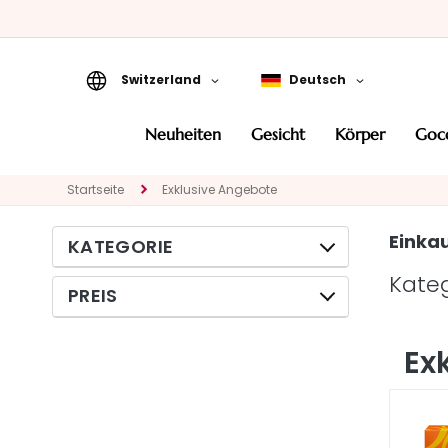
Switzerland
Deutsch
Neuheiten
neuheiten
gesicht
körper
go
Gesicht
KATEGORIE
Startseite
Exklusive Angebote
Spezialbehandlungen
Einka
KATEGORIE
Gesichtsreinigung
Kate
Peeling und Masken
PREIS
Gesichtsserum
Gesichtspflege
Ex
Augen- und
Lippenpflege
BEDARF