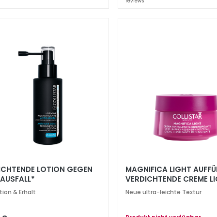
reviews
ICHTENDE LOTION GEGEN
MAGNIFICA LIGHT AUFFÜLLENDE
AUSFALL*
VERDICHTENDE CREME L
GESICHT UND HALS
tion & Erhalt
Neue ultra-leichte Textur