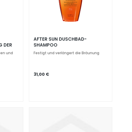
-
AFTER SUN DUSCHBAD-
G DER
SHAMPOO
FEUCHTIGKEITSSPENDEND,
gen und
Festigt und verlängert die Bräunung
PFLEGEND
31,00 €