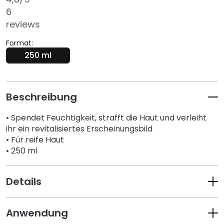
s
6
i
reviews
c
Format:
h
250 ml
t
s
r
e
Beschreibung
i
n
• Spendet Feuchtigkeit, strafft die Haut und verleiht
i
ihr ein revitalisiertes Erscheinungsbild
g
• Für reife Haut
u
• 250 ml
n
g
Details
P
e
Anwendung
e