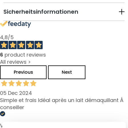
l
i
Sicherheitsinformationen
n
g
u
n
4,8
/5
d
M
a
6
product reviews
s
All reviews >
k
Previous
Next
e
n
G
05 Dec 2024
e
Simple et frais Idéal après un lait démaquillant À
s
conseiller
i
c
h
Verified buyer