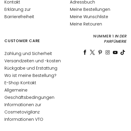
Kontakt
Adressbuch
h
Erklärung zur
Meine Bestellungen
t
Barrierefreiheit
Meine Wunschliste
s
p
Meine Retouren
f
NUMMER 1
IN DER
l
CUSTOMER CARE
PARFÜMERIE
e
g
Zahlung und Sicherheit
e
Versandzeiten und -kosten
Rückgabe und Erstattung
F
e
Wo ist meine Bestellung?
u
E-Shop Kontakt
c
Allgemeine
h
Geschäftsbedingungen
t
Informationen zur
i
Cosmetovigilanz
g
Informationen VTO
k
e