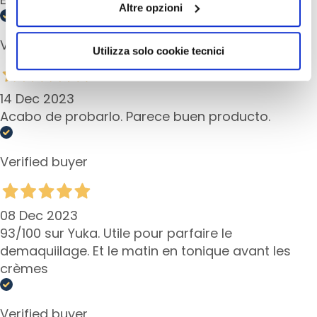
g
Altre opzioni
presterà il consenso all’installazione di tutti i cookie
e
utilizzati dal sito. Cliccando su “Altre opzioni”, potrà
Verified buyer
scegliere, in modo più granulare, quali cookie
A
Utilizza solo cookie tecnici
autorizzare.
u
g
14 Dec 2023
e
n
Acabo de probarlo. Parece buen producto.
-
u
Verified buyer
n
d
L
i
08 Dec 2023
p
93/100 sur Yuka. Utile pour parfaire le
p
demaquiilage. Et le matin en tonique avant les
e
crèmes
n
p
f
Verified buyer