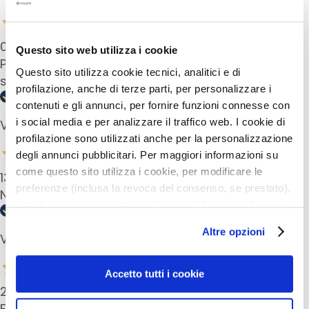
t
s
s
04 Dec 2024
e
Questo sito web utilizza i cookie
Piena di cura per la mia pelle. Non vorrei più fare
r
Questo sito utilizza cookie tecnici, analitici e di
senza
u
profilazione, anche di terze parti, per personalizzare i
m
contenuti e gli annunci, per fornire funzioni connesse con
i social media e per analizzare il traffico web. I cookie di
Verified buyer
G
profilazione sono utilizzati anche per la personalizzazione
e
s
degli annunci pubblicitari. Per maggiori informazioni su
i
come questo sito utilizza i cookie, per modificare le
13 May 2024
c
preferenze (inclusa la revoca del consenso, se prestato),
Not sticky, without alcohol so soft for my skin.
h
nonché per sapere come trattiamo i dati personali –
t
anche raccolti tramite cookie – può consultare
Altre opzioni
s
Verified buyer
l’informativa cookie completa e l’informativa privacy
p
disponibili
qui
. Le ricordiamo che, qualora clicchi su
f
“Utilizza solo i cookie necessari”, non sarà installato
Accetto tutti i cookie
l
alcun cookie o altro strumento di tracciamento diverso da
21 Apr 2024
e
quelli tecnici. Cliccando su “Accetto tutti i cookie”,
Een heel fijn produkt en prettig in gebruik!