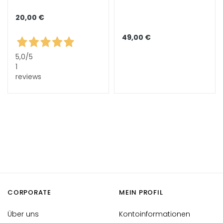
i
c
20,00 €
h
49,00 €
e
5,0
/5
A
1
n
reviews
t
i
-
A
g
i
n
g
G
e
CORPORATE
MEIN PROFIL
s
i
Über uns
Kontoinformationen
c