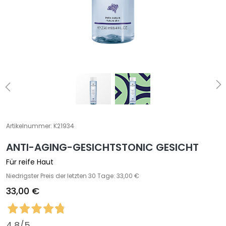
e
z
i
a
l
b
e
h
a
n
d
Artikelnummer:
K21934
l
ANTI-AGING-GESICHTSTONIC GESICHT
u
n
Für reife Haut
g
Niedrigster Preis der letzten 30 Tage: 33,00 €
e
33,00 €
n
G
e
4,8
/5