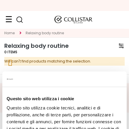
Face
Home
Relaxing body routine
C
Relaxing body routine
A
0
ITEMS
T
We can't find products matching the selection.
E
G
O
R
Y
SUBSCRIBE FOOTER
Questo sito web utilizza i cookie
S
Questo sito utilizza cookie tecnici, analitici e di
p
CORPORATE
e
MY PROFILE
profilazione, anche di terze parti, per personalizzare i
c
contenuti e gli annunci, per fornire funzioni connesse con
About Us
Account Information
i
i social media e per analizzare il traffico web. I cookie di