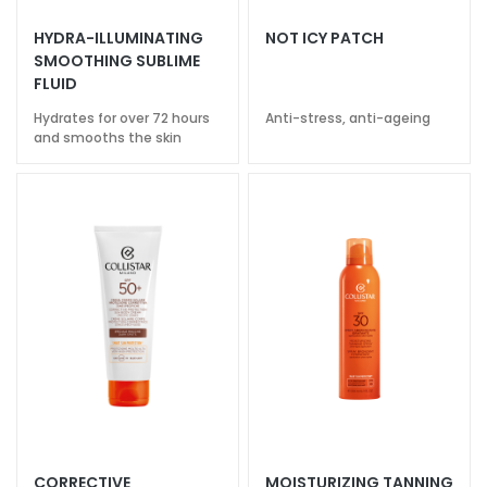
a
HYDRA-ILLUMINATING
NOT ICY PATCH
l
SMOOTHING SUBLIME
t
FLUID
i
Hydrates for over 72 hours
Anti-stress, anti-ageing
e
and smooths the skin
s
C
l
e
a
n
s
e
r
s
M
a
s
CORRECTIVE
MOISTURIZING TANNING