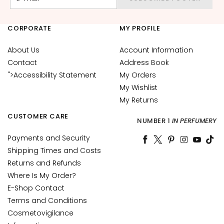
o
R
CORPORATE
MY PROFILE
e
t
About Us
Account Information
i
Contact
Address Book
n
">Accessibility Statement
My Orders
o
My Wishlist
l
My Returns
S
CUSTOMER CARE
NUMBER 1
IN PERFUMERY
O
L
Payments and Security
U
Shipping Times and Costs
T
Returns and Refunds
I
Where Is My Order?
O
E-Shop Contact
N
Terms and Conditions
S
Cosmetovigilance
F