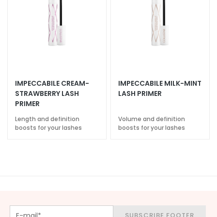
n
i
c
o
P
r
o
IMPECCABILE CREAM-
IMPECCABILE MILK-MINT
t
STRAWBERRY LASH
LASH PRIMER
e
PRIMER
z
Length and definition
Volume and definition
i
boosts for your lashes
boosts for your lashes
o
n
e
U
V
v
i
s
SUBSCRIBE FOOTER