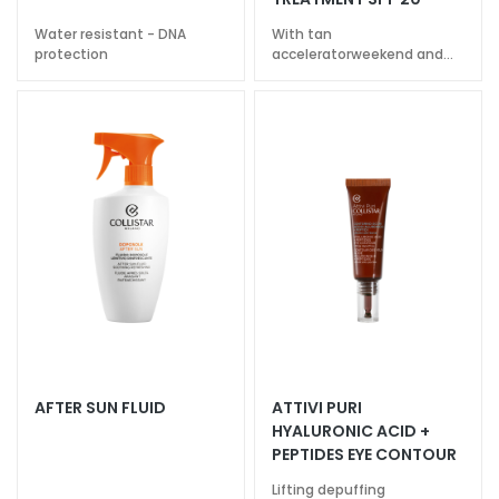
u
Water resistant - DNA
With tan
m
protection
acceleratorweekend and
s
less intense sun special
F
a
c
e
c
r
e
a
m
s
E
AFTER SUN FLUID
ATTIVI PURI
y
HYALURONIC ACID +
e
PEPTIDES EYE CONTOUR
a
Lifting depuffing
n