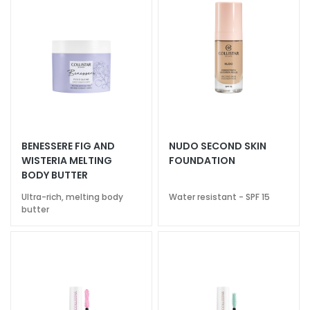
g
h
t
e
n
i
n
g
A
BENESSERE FIG AND
NUDO SECOND SKIN
c
WISTERIA MELTING
FOUNDATION
i
BODY BUTTER
d
Ultra-rich, melting body
Water resistant - SPF 15
o
butter
i
a
l
u
r
o