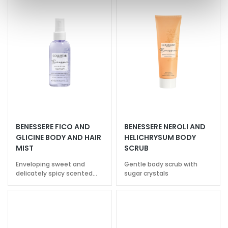
y
d
r
a
t
i
o
n
L
i
BENESSERE FICO AND
BENESSERE NEROLI AND
f
GLICINE BODY AND HAIR
HELICHRYSUM BODY
t
MIST
SCRUB
i
n
Enveloping sweet and
Gentle body scrub with
delicately spicy scented
sugar crystals
g
water
B
r
i