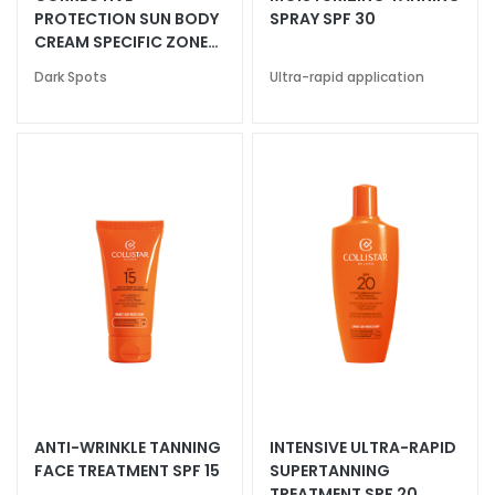
k
PROTECTION SUN BODY
SPRAY SPF 30
CREAM SPECIFIC ZONES
s
SPF 50+
a
Dark Spots
Ultra-rapid application
n
d
E
x
f
o
l
i
a
t
o
r
s
S
ANTI-WRINKLE TANNING
INTENSIVE ULTRA-RAPID
e
FACE TREATMENT SPF 15
SUPERTANNING
r
TREATMENT SPF 20