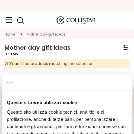
Face
Home
Mother day gift ideas
C
Mother day gift ideas
A
0
ITEMS
T
We can't find products matching the selection.
E
G
O
R
Y
SUBSCRIBE FOOTER
Questo sito web utilizza i cookie
S
Questo sito utilizza cookie tecnici, analitici e di
p
CORPORATE
e
MY PROFILE
profilazione, anche di terze parti, per personalizzare i
c
contenuti e gli annunci, per fornire funzioni connesse con
About Us
Account Information
i
i social media e per analizzare il traffico web. I cookie di