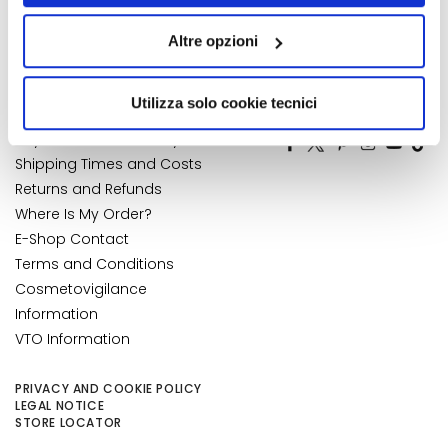
">Accessibility Statement
My Orders
k
quelli tecnici. Cliccando su “Accetto tutti i cookie”,
My Wishlist
s
Altre opzioni
presterà il consenso all’installazione di tutti i cookie
a
My Returns
utilizzati dal sito. Cliccando su “Altre opzioni”, potrà
n
CUSTOMER CARE
scegliere, in modo più granulare, quali cookie
Utilizza solo cookie tecnici
NUMBER 1
IN PERFUMERY
d
autorizzare.
E
Payments and Security
x
Shipping Times and Costs
f
Returns and Refunds
o
Where Is My Order?
l
E-Shop Contact
i
Terms and Conditions
a
Cosmetovigilance
t
Information
o
r
VTO Information
s
PRIVACY AND COOKIE POLICY
S
LEGAL NOTICE
e
STORE LOCATOR
r