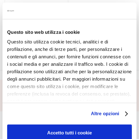
a
MEDITERRANEA - SUN
l
COMPACT
t
FOUNDATION SPF 15
i
REFILL
Questo sito web utilizza i cookie
Protected skin and even
e
complexion in a single step
s
Questo sito utilizza cookie tecnici, analitici e di
profilazione, anche di terze parti, per personalizzare i
C
contenuti e gli annunci, per fornire funzioni connesse con
l
i social media e per analizzare il traffico web. I cookie di
e
profilazione sono utilizzati anche per la personalizzazione
a
degli annunci pubblicitari. Per maggiori informazioni su
n
come questo sito utilizza i cookie, per modificare le
s
preferenze (inclusa la revoca del consenso, se prestato),
SUBSCRIBE FOOTER
e
nonché per sapere come trattiamo i dati personali –
r
anche raccolti tramite cookie – può consultare
s
Altre opzioni
CORPORATE
MY PROFILE
l’informativa cookie completa e l’informativa privacy
M
disponibili
qui
. Le ricordiamo che, qualora clicchi su
About Us
Account Information
a
“Utilizza solo i cookie necessari”, non sarà installato
Accetto tutti i cookie
Contact
Address Book
s
alcun cookie o altro strumento di tracciamento diverso da