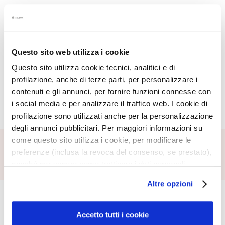
a
PURO MATTE LIPSTICK
PURO MATTE LIPSTICK
l
REFILL
t
i
Questo sito web utilizza i cookie
Hydrated lips with a long-
Hydrated lips with a long-
e
lasting matte finish
lasting matte finish
s
Questo sito utilizza cookie tecnici, analitici e di
profilazione, anche di terze parti, per personalizzare i
C
contenuti e gli annunci, per fornire funzioni connesse con
l
i social media e per analizzare il traffico web. I cookie di
e
profilazione sono utilizzati anche per la personalizzazione
a
degli annunci pubblicitari. Per maggiori informazioni su
n
come questo sito utilizza i cookie, per modificare le
s
preferenze (inclusa la revoca del consenso, se prestato),
SUBSCRIBE FOOTER
e
nonché per sapere come trattiamo i dati personali –
r
anche raccolti tramite cookie – può consultare
s
Altre opzioni
CORPORATE
MY PROFILE
l’informativa cookie completa e l’informativa privacy
M
disponibili
qui
. Le ricordiamo che, qualora clicchi su
About Us
Account Information
a
“Utilizza solo i cookie necessari”, non sarà installato
Accetto tutti i cookie
Contact
Address Book
s
alcun cookie o altro strumento di tracciamento diverso da