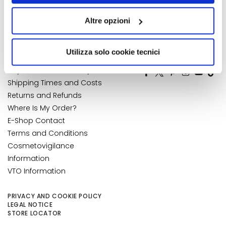
">Accessibility Statement
My Orders
k
quelli tecnici. Cliccando su “Accetto tutti i cookie”,
My Wishlist
s
Altre opzioni
presterà il consenso all’installazione di tutti i cookie
a
My Returns
utilizzati dal sito. Cliccando su “Altre opzioni”, potrà
n
CUSTOMER CARE
scegliere, in modo più granulare, quali cookie
Utilizza solo cookie tecnici
NUMBER 1
IN PERFUMERY
d
autorizzare.
E
Payments and Security
x
Shipping Times and Costs
f
Returns and Refunds
o
Where Is My Order?
l
E-Shop Contact
i
Terms and Conditions
a
Cosmetovigilance
t
Information
o
r
VTO Information
s
PRIVACY AND COOKIE POLICY
S
LEGAL NOTICE
e
STORE LOCATOR
r