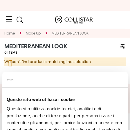
Face
Home
Make Up
MEDITERRANEAN LOOK
C
MEDITERRANEAN LOOK
A
0
ITEMS
T
We can't find products matching the selection.
E
G
O
R
Y
SUBSCRIBE FOOTER
Questo sito web utilizza i cookie
S
Questo sito utilizza cookie tecnici, analitici e di
p
CORPORATE
e
MY PROFILE
profilazione, anche di terze parti, per personalizzare i
c
contenuti e gli annunci, per fornire funzioni connesse con
About Us
Account Information
i
i social media e per analizzare il traffico web. I cookie di