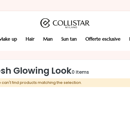
make up
hair
man
sun tan
offerte esclusive
esh Glowing Look
0
Items
 can't find products matching the selection.