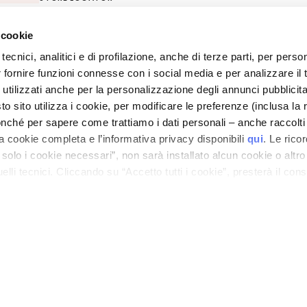
 cookie
ano - Italy - Capitale Sociale euro 1.050.000,00 interamente versato - C.F. - R.I. Milan
direzione e coordinamento di Bolton Group s.r.l.
tecnici, analitici e di profilazione, anche di terze parti, per perso
r fornire funzioni connesse con i social media e per analizzare il t
 utilizzati anche per la personalizzazione degli annunci pubblicit
 sito utilizza i cookie, per modificare le preferenze (inclusa la 
nché per sapere come trattiamo i dati personali – anche raccolti
a cookie completa e l’informativa privacy disponibili
qui
. Le rico
a solo i cookie necessari”, non sarà installato alcun cookie o altr
lli tecnici. Cliccando su “Accetto tutti i cookie”, presterà il con
cookie utilizzati dal sito. Cliccando su “Altre opzioni”, potrà scegli
orizzare.