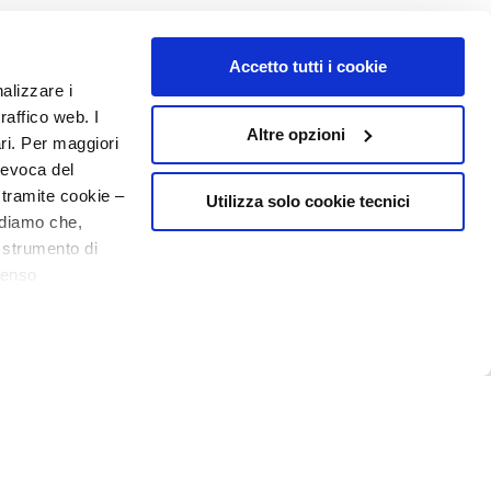
o - P.I. 10267000155 - R.E.A MI1361408 - Società soggetta all'attività di
Accetto tutti i cookie
nalizzare i
raffico web. I
Altre opzioni
ari. Per maggiori
revoca del
 tramite cookie –
Utilizza solo cookie tecnici
rdiamo che,
o strumento di
senso
10€ welcome floating pill
ere, in modo più