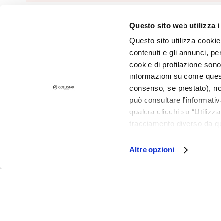
and Oily Skin
Dark spots
Questo sito web utilizza i
©2026 Collistar S.p.A. con Socio Unico, via G.B. Pirelli, 19 - 20124 Mil
Dull skin and
Questo sito utilizza cookie 
discolouration
contenuti e gli annunci, pe
Sensitive skin
cookie di profilazione sono
Wrinkles
informazioni su come questo
consenso, se prestato), no
Loss of tone
può consultare l’informativ
and
qualora clicchi su “Utilizz
compactness
tracciamento diverso da que
LINES
all’installazione di tutti i 
Gocce
granulare, quali cookie aut
Altre opzioni
Magiche
Attivi Puri
Idro Attiva
Rigenera