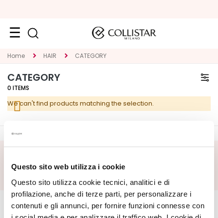
Face
Home
HAIR
CATEGORY
C
CATEGORY
A
0
ITEMS
T
We can't find products matching the selection.
E
G
O
R
Y
SUBSCRIBE FOOTER
Questo sito web utilizza i cookie
S
Questo sito utilizza cookie tecnici, analitici e di
p
CORPORATE
e
MY PROFILE
profilazione, anche di terze parti, per personalizzare i
c
contenuti e gli annunci, per fornire funzioni connesse con
About Us
Account Information
i
i social media e per analizzare il traffico web. I cookie di