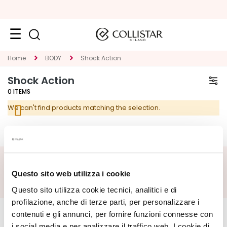
Face
Home
BODY
Shock Action
C
Shock Action
A
0
ITEMS
T
We can't find products matching the selection.
E
G
O
R
Y
SUBSCRIBE FOOTER
Questo sito web utilizza i cookie
S
Questo sito utilizza cookie tecnici, analitici e di
p
CORPORATE
e
MY PROFILE
profilazione, anche di terze parti, per personalizzare i
c
contenuti e gli annunci, per fornire funzioni connesse con
About Us
Account Information
i
i social media e per analizzare il traffico web. I cookie di