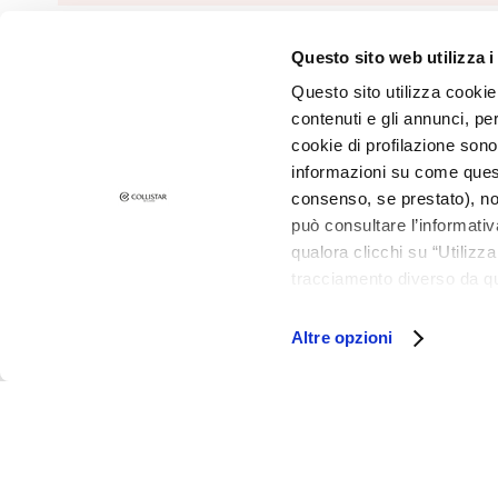
and Oily Skin
Dark spots
Questo sito web utilizza i
©2026 Collistar S.p.A. con Socio Unico, via G.B. Pirelli, 19 - 20124 Mil
Dull skin and
Questo sito utilizza cookie 
discolouration
contenuti e gli annunci, pe
Sensitive skin
cookie di profilazione sono
Wrinkles
informazioni su come questo
consenso, se prestato), no
Loss of tone
può consultare l’informativ
and
qualora clicchi su “Utilizz
compactness
tracciamento diverso da que
LINES
all’installazione di tutti i 
Gocce
granulare, quali cookie aut
Altre opzioni
Magiche
Attivi Puri
Idro Attiva
Rigenera