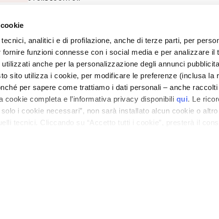
 cookie
ano - Italy - Capitale Sociale euro 1.050.000,00 interamente versato - C.F. - R.I. Milan
direzione e coordinamento di Bolton Group s.r.l.
tecnici, analitici e di profilazione, anche di terze parti, per perso
r fornire funzioni connesse con i social media e per analizzare il t
 utilizzati anche per la personalizzazione degli annunci pubblicit
 sito utilizza i cookie, per modificare le preferenze (inclusa la 
nché per sapere come trattiamo i dati personali – anche raccolti
a cookie completa e l’informativa privacy disponibili
qui
. Le rico
a solo i cookie necessari”, non sarà installato alcun cookie o altr
lli tecnici. Cliccando su “Accetto tutti i cookie”, presterà il con
cookie utilizzati dal sito. Cliccando su “Altre opzioni”, potrà scegli
orizzare.