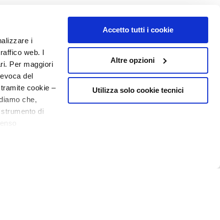
o - P.I. 10267000155 - R.E.A MI1361408 - Società soggetta all'attività di
Accetto tutti i cookie
nalizzare i
raffico web. I
Altre opzioni
ari. Per maggiori
revoca del
 tramite cookie –
Utilizza solo cookie tecnici
rdiamo che,
o strumento di
senso
10€ welcome floating pill
ere, in modo più