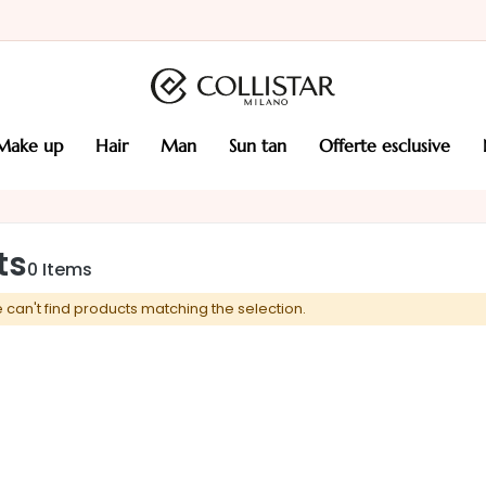
make up
hair
man
sun tan
offerte esclusive
ts
0
Items
 can't find products matching the selection.