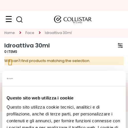
Face
Home
Face
Idroattiva 30ml
C
Idroattiva 30ml
A
0
ITEMS
T
We can't find products matching the selection.
E
G
O
R
Y
SUBSCRIBE FOOTER
Questo sito web utilizza i cookie
S
Questo sito utilizza cookie tecnici, analitici e di
p
CORPORATE
e
MY PROFILE
profilazione, anche di terze parti, per personalizzare i
c
contenuti e gli annunci, per fornire funzioni connesse con
About Us
Account Information
i
i social media e per analizzare il traffico web. I cookie di