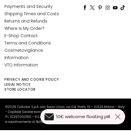
c
Payments and Security
e
Shipping Times and Costs
M
Returns and Refunds
a
Where Is My Order?
g
E-Shop Contact
i
Terms and Conditions
c
Cosmetovigilance
h
e
Information
VTO Information
A
n
PRIVACY AND COOKIE POLICY
t
LEGAL NOTICE
i
STORE LOCATOR
-
a
©2026 Collistar S.p.A. con Socio Unico, via G.B. Pirelli, 19 - 20124 Milano - Italy
g
- Capitale Sociale euro 1.050.000,00 interamente versato - C.F. - R.I. Milano -
e
10€ welcome floating pill
P.I. 10267000155 - R.E.A MI1361408 - Società soggetta all'attività di direzione
e coordinamento di Bolton Group s.r.l.
H