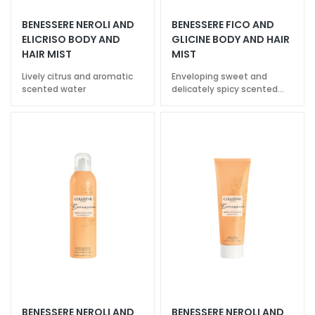
a
BENESSERE NEROLI AND
BENESSERE FICO AND
l
ELICRISO BODY AND
GLICINE BODY AND HAIR
t
HAIR MIST
MIST
i
Lively citrus and aromatic
Enveloping sweet and
e
scented water
delicately spicy scented
s
water
C
l
e
a
n
s
e
r
s
M
a
s
BENESSERE NEROLI AND
BENESSERE NEROLI AND