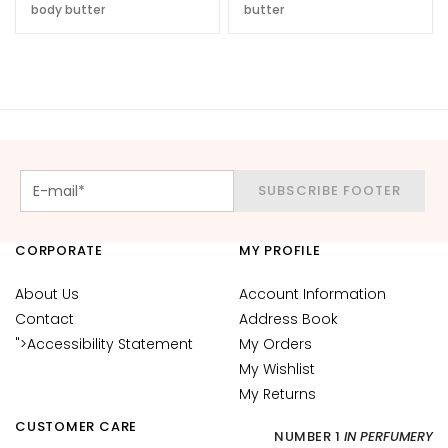
body butter
butter
d
L
i
p
C
o
n
t
SUBSCRIBE FOOTER
o
u
r
CORPORATE
MY PROFILE
N
About Us
Account Information
E
Contact
Address Book
E
">Accessibility Statement
My Orders
D
My Wishlist
G
My Returns
o
CUSTOMER CARE
NUMBER 1
IN PERFUMERY
c