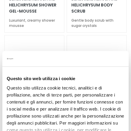
k
HELICHRYSUM SHOWER
HELICHRYSUM BODY
GEL-MOUSSE
SCRUB
s
a
Luxuriant, creamy shower
Gentle body scrub with
n
mousse
sugar crystals
d
E
x
f
o
l
i
a
Questo sito web utilizza i cookie
t
Questo sito utilizza cookie tecnici, analitici e di
o
profilazione, anche di terze parti, per personalizzare i
r
contenuti e gli annunci, per fornire funzioni connesse con
s
i social media e per analizzare il traffico web. I cookie di
profilazione sono utilizzati anche per la personalizzazione
S
BENESSERE NEROLI AND
BENESSERE FIG AND
degli annunci pubblicitari. Per maggiori informazioni su
e
HELICHRYSUM SOFT
WISTERIA SHOWER
r
come questo sito utilizza i cookie, per modificare le
BODY CREAM
MILK-CREAM