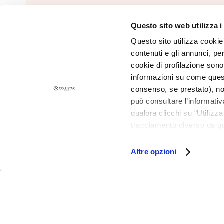
and Oily Skin
Dark spots
Questo sito web utilizza i
Dull skin and
Questo sito utilizza cookie 
discolouration
contenuti e gli annunci, pe
Sensitive skin
cookie di profilazione sono
Wrinkles
informazioni su come questo
consenso, se prestato), no
Loss of tone
può consultare l’informativ
and
qualora clicchi su “Utilizz
compactness
©2026 Collistar S.p.A. con Socio Unico, via G.B. Pirelli, 19 - 20124 Mil
tracciamento diverso da que
LINES
all’installazione di tutti i 
Gocce
granulare, quali cookie aut
Altre opzioni
Magiche
Attivi Puri
Idro Attiva
Rigenera