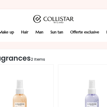
make up
hair
man
sun tan
offerte esclusive
agrances
2
Items