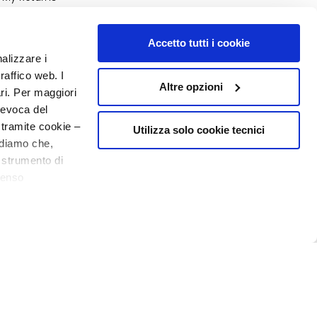
NUMBER 1
IN PERFUMERY
Accetto tutti i cookie
nalizzare i
raffico web. I
Altre opzioni
ari. Per maggiori
revoca del
 tramite cookie –
Utilizza solo cookie tecnici
rdiamo che,
o strumento di
o - P.I. 10267000155 - R.E.A MI1361408 - Società soggetta all'attività di
senso
10€ welcome floating pill
ere, in modo più