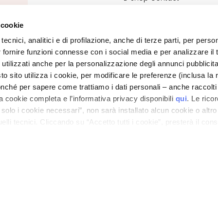
Terms and Conditions
Cosmetovigilance
 cookie
Information
tecnici, analitici e di profilazione, anche di terze parti, per perso
VTO Information
r fornire funzioni connesse con i social media e per analizzare il t
 utilizzati anche per la personalizzazione degli annunci pubblicit
PRIVACY AND COOKIE POLICY
 sito utilizza i cookie, per modificare le preferenze (inclusa la 
LEGAL NOTICE
nché per sapere come trattiamo i dati personali – anche raccolti
STORE LOCATOR
a cookie completa e l’informativa privacy disponibili
qui
. Le rico
a solo i cookie necessari”, non sarà installato alcun cookie o altr
ano - Italy - Capitale Sociale euro 1.050.000,00 interamente versato - C.F. - R.I. Milan
lli tecnici. Cliccando su “Accetto tutti i cookie”, presterà il con
direzione e coordinamento di Bolton Group s.r.l.
cookie utilizzati dal sito. Cliccando su “Altre opzioni”, potrà scegli
orizzare.