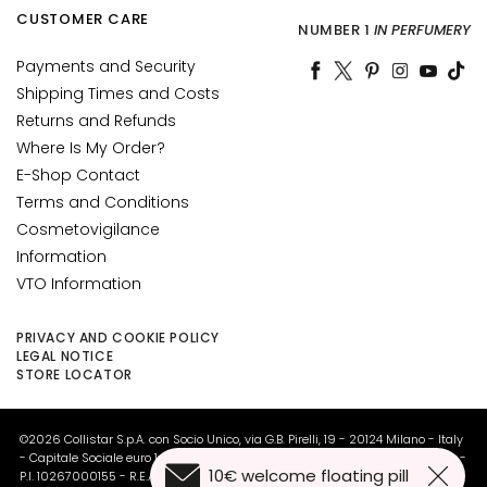
d
CUSTOMER CARE
NUMBER 1
IN PERFUMERY
L
Payments and Security
i
p
Shipping Times and Costs
C
Returns and Refunds
o
Where Is My Order?
n
E-Shop Contact
t
Terms and Conditions
o
Cosmetovigilance
u
Information
r
VTO Information
N
E
PRIVACY AND COOKIE POLICY
LEGAL NOTICE
E
STORE LOCATOR
D
G
©2026 Collistar S.p.A. con Socio Unico, via G.B. Pirelli, 19 - 20124 Milano - Italy
o
- Capitale Sociale euro 1.050.000,00 interamente versato - C.F. - R.I. Milano -
10€ welcome floating pill
c
P.I. 10267000155 - R.E.A MI1361408 - Società soggetta all'attività di direzione