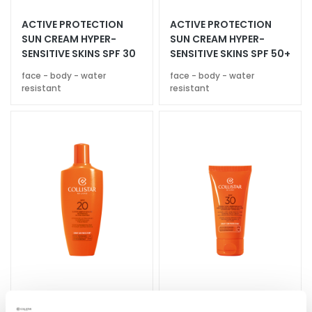
a
ACTIVE PROTECTION
ACTIVE PROTECTION
l
SUN CREAM HYPER-
SUN CREAM HYPER-
t
SENSITIVE SKINS SPF 30
SENSITIVE SKINS SPF 50+
i
face - body - water
face - body - water
e
resistant
resistant
s
C
l
e
a
n
s
e
r
s
M
a
s
INTENSIVE ULTRA-RAPID
GLOBAL ANTI-AGE