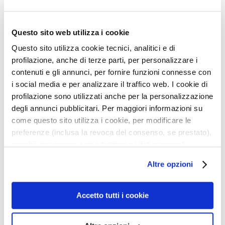
k
SUPERTANNING
PROTECTION TANNING
TREATMENT SPF 20
FACE CREAM SPF 30
s
a
Questo sito web utilizza i cookie
With tan
Anti-spots, DNA defence
n
acceleratorweekend and
Questo sito utilizza cookie tecnici, analitici e di
less intense sun special
d
profilazione, anche di terze parti, per personalizzare i
E
contenuti e gli annunci, per fornire funzioni connesse con
x
i social media e per analizzare il traffico web. I cookie di
f
profilazione sono utilizzati anche per la personalizzazione
o
degli annunci pubblicitari. Per maggiori informazioni su
l
come questo sito utilizza i cookie, per modificare le
i
preferenze (inclusa la revoca del consenso, se prestato),
a
nonché per sapere come trattiamo i dati personali –
t
anche raccolti tramite cookie – può consultare
o
Altre opzioni
l’informativa cookie completa e l’informativa privacy
r
disponibili
qui
. Le ricordiamo che, qualora clicchi su
s
“Utilizza solo i cookie necessari”, non sarà installato
Accetto tutti i cookie
S
MOISTURIZING TANNING
MOISTURIZING TANNING
alcun cookie o altro strumento di tracciamento diverso da
e
SPRAY SPF 30
SPRAY SPF 20
quelli tecnici. Cliccando su “Accetto tutti i cookie”,
r