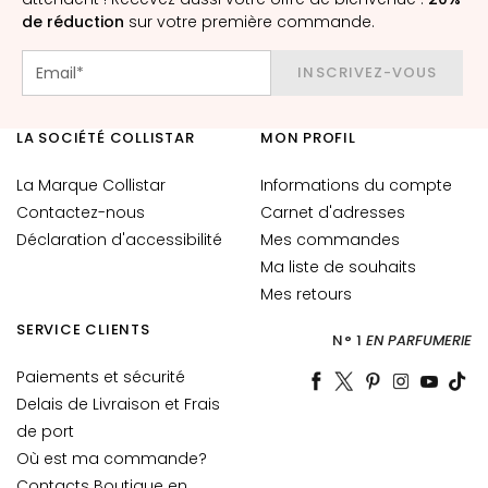
i
de réduction
sur votre première commande.
o
n
INSCRIVEZ-VOUS
L
i
LA SOCIÉTÉ COLLISTAR
MON PROFIL
f
t
La Marque Collistar
Informations du compte
i
Contactez-nous
Carnet d'adresses
n
Déclaration d'accessibilité
Mes commandes
g
Ma liste de souhaits
Mes retours
L
u
SERVICE CLIENTS
N° 1
EN PARFUMERIE
m
i
Paiements et sécurité
n
Delais de Livraison et Frais
o
de port
s
Où est ma commande?
i
Contacts Boutique en