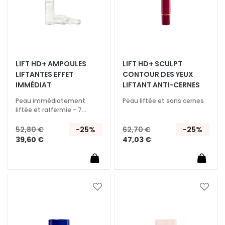
q
u
e
s
N
LIFT HD+ AMPOULES
LIFT HD+ SCULPT
e
LIFTANTES EFFET
CONTOUR DES YEUX
t
IMMÉDIAT
LIFTANT ANTI-CERNES
t
Peau immédiatement
Peau liftée et sans cernes
o
liftée et raffermie - 7
y
ampoules
a
52,80 €
-25%
62,70 €
-25%
n
39,60 €
47,03 €
t
s
e
t
Ajouter
Ajoute
d
à
à
e
ma
ma
m
liste
liste