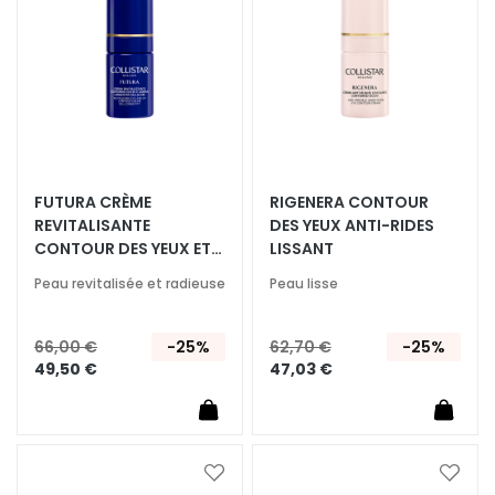
a
d’envie
d’envi
q
u
i
l
l
a
n
FUTURA CRÈME
RIGENERA CONTOUR
t
REVITALISANTE
DES YEUX ANTI-RIDES
s
CONTOUR DES YEUX ET
LISSANT
DES LÈVRES LONGÉVITÉ
M
Peau revitalisée et radieuse
Peau lisse
CELLULAIRE
a
s
66,00 €
-25%
62,70 €
-25%
q
49,50 €
47,03 €
u
e
s
e
t
Ajouter
Ajoute