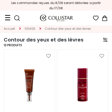
Les commandes reçues du 8/08 seront délivrées a partir
du 17/08
Mon
Accueil
VISAGE
Contour des yeux et des lèvres
Format
Voyage
Contour des yeux et des lèvres
13
PRODUITS
Nouveautés
VISAGE
Ajouter
Ajoute
à
à
C
ma
ma
A
liste
liste
T
d’envie
d’envi
É
G
O
R
I