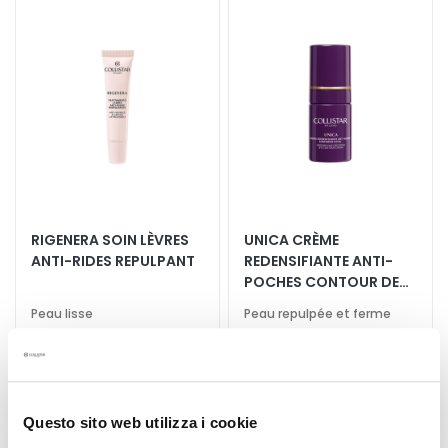
à
à
E
ma
ma
x
liste
liste
f
d’envie
d’envi
o
l
i
a
n
t
s
RIGENERA SOIN LÈVRES
UNICA CRÈME
S
ANTI-RIDES REPULPANT
REDENSIFIANTE ANTI-
é
POCHES CONTOUR DES
r
YEUX
Peau lisse
Peau repulpée et ferme
u
m
52,80 €
-25%
66,00 €
-25%
s
39,60 €
49,50 €
C
Questo sito web utilizza i cookie
r