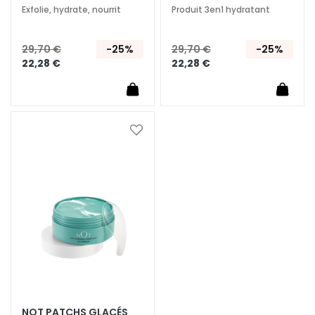
r
Exfolie, hydrate, nourrit
Produit 3en1 hydratant
e
s
29,70 €
-25%
29,70 €
-25%
B
22,28 €
22,28 €
E
S
O
I
Ajouter
N
à
ma
G
liste
o
d’envie
c
c
e
M
a
g
i
NOT PATCHS GLACÉS
c