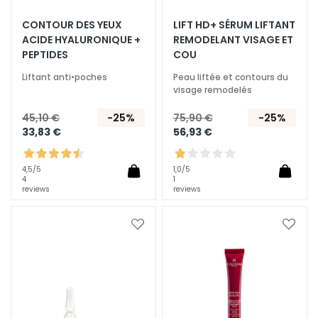
E
CONTOUR DES YEUX
LIFT HD+ SÉRUM LIFTANT
T
ACIDE HYALURONIQUE +
REMODELANT VISAGE ET
r
PEPTIDES
COU
a
i
Liftant anti•poches
Peau liftée et contours du
visage remodelés
t
e
45,10 €
-25%
75,90 €
-25%
m
33,83 €
56,93 €
e
n
4,5
/5
1,0
/5
t
4
1
s
reviews
reviews
s
p
Ajouter
Ajoute
é
à
à
c
ma
ma
i
liste
liste
d’envie
d’envi
f
i