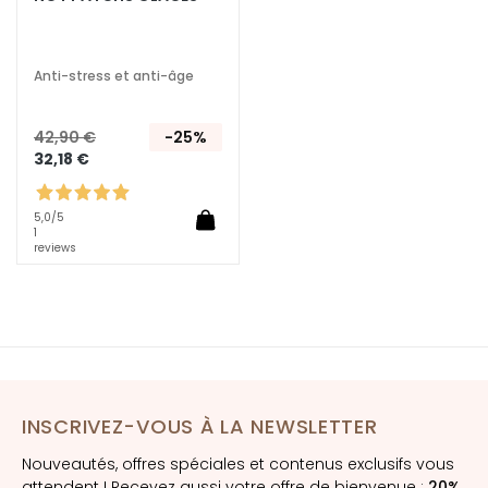
h
e
Anti-stress et anti-âge
A
n
42,90 €
-25%
t
32,18 €
i
-
Â
5,0
/5
1
g
reviews
e
H
y
d
r
a
INSCRIVEZ-VOUS À LA NEWSLETTER
t
a
Nouveautés, offres spéciales et contenus exclusifs vous
t
attendent ! Recevez aussi votre offre de bienvenue :
20%