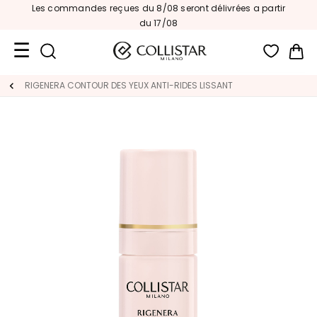
Les commandes reçues du 8/08 seront délivrées a partir
du 17/08
Mon
Format
RIGENERA CONTOUR DES YEUX ANTI-RIDES LISSANT
Voyage
Nouveautés
VISAGE
C
A
T
É
G
O
R
I