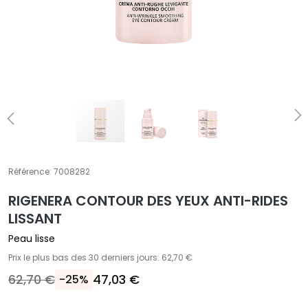
E
T
r
a
i
t
e
m
e
n
t
Référence:
7008282
s
RIGENERA CONTOUR DES YEUX ANTI-RIDES
s
p
LISSANT
é
Peau lisse
c
Prix le plus bas des 30 derniers jours: 62,70 €
i
62,70 €
47,03 €
-25%
f
i