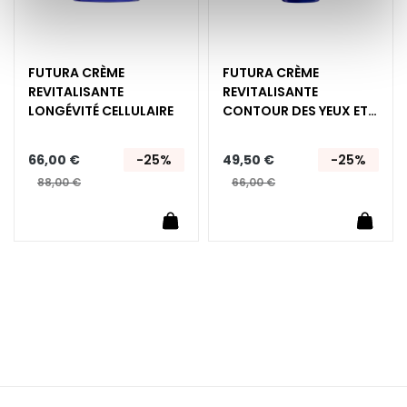
E
x
f
FUTURA CRÈME
FUTURA CRÈME
o
REVITALISANTE
REVITALISANTE
l
LONGÉVITÉ CELLULAIRE
CONTOUR DES YEUX ET
i
DES LÈVRES LONGÉVITÉ
a
CELLULAIRE
n
66,00 €
-25%
49,50 €
-25%
t
88,00 €
66,00 €
s
Ajouter au panier
Ajoute
S
é
r
u
m
s
C
r