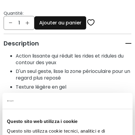
q
u
Quantité:
e
Quantité
s
Ajouter au panier
N
e
Description
t
t
Action lissante qui réduit les rides et ridules du
o
contour des yeux
y
D'un seul geste, lisse la zone périoculaire pour un
a
regard plus reposé
n
Texture légère en gel
t
Sans : silicones, ingrédients d'origine animale,
s
parfum
e
t
Testé ophtalmologiquement
d
Questo sito web utilizza i cookie
e
m
Questo sito utilizza cookie tecnici, analitici e di