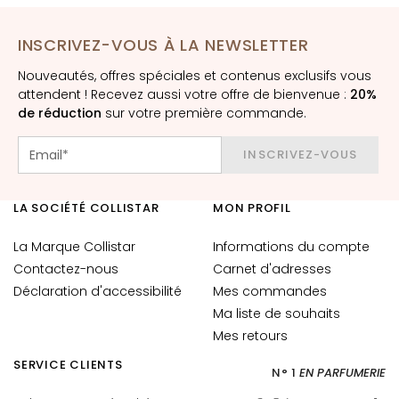
è
m
INSCRIVEZ-VOUS À LA NEWSLETTER
e
s
Nouveautés, offres spéciales et contenus exclusifs vous
p
attendent ! Recevez aussi votre offre de bienvenue :
20%
o
de réduction
sur votre première commande.
u
r
INSCRIVEZ-VOUS
l
e
LA SOCIÉTÉ COLLISTAR
MON PROFIL
v
i
La Marque Collistar
Informations du compte
s
Contactez-nous
Carnet d'adresses
a
Déclaration d'accessibilité
Mes commandes
g
Ma liste de souhaits
e
Mes retours
C
SERVICE CLIENTS
o
N° 1
EN PARFUMERIE
n