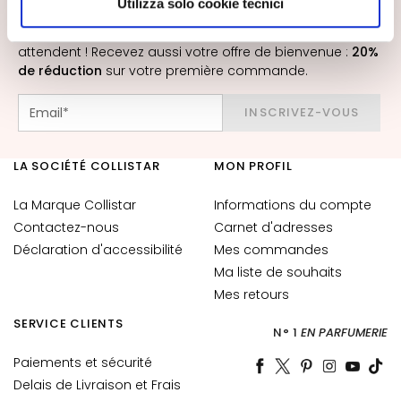
INSCRIVEZ-VOUS À LA NEWSLETTER
Utilizza solo cookie tecnici
a
autorizzare.
q
Nouveautés, offres spéciales et contenus exclusifs vous
u
attendent ! Recevez aussi votre offre de bienvenue :
20%
i
de réduction
sur votre première commande.
l
l
INSCRIVEZ-VOUS
a
n
LA SOCIÉTÉ COLLISTAR
MON PROFIL
t
s
La Marque Collistar
Informations du compte
M
Contactez-nous
Carnet d'adresses
a
Déclaration d'accessibilité
Mes commandes
s
Ma liste de souhaits
q
Mes retours
u
SERVICE CLIENTS
e
N° 1
EN PARFUMERIE
s
Paiements et sécurité
e
Delais de Livraison et Frais
t