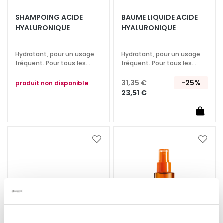
E
SHAMPOING ACIDE
BAUME LIQUIDE ACIDE
T
HYALURONIQUE
HYALURONIQUE
r
a
i
Hydratant, pour un usage
Hydratant, pour un usage
fréquent. Pour tous les
fréquent. Pour tous les
t
types de cheveux.
types de cheveux.
e
31,35 €
-25%
produit non disponible
m
23,51 €
e
n
t
s
Ajouter
Ajoute
s
à
à
p
ma
ma
é
liste
liste
c
d’envie
d’envi
i
f
i