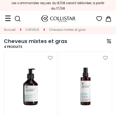
Les commandes reçues du 8/08 seront délivrées a partir
du 17/08
Mon
Accueil
CHEVEUX
Cheveux mixtes et gras
Format
Voyage
Cheveux mixtes et gras
4
PRODUITS
Nouveautés
VISAGE
Ajouter
Ajoute
à
à
C
ma
ma
A
liste
liste
T
d’envie
d’envi
É
G
O
R
I