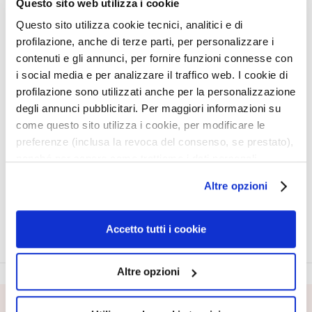
q
Questo sito web utilizza i cookie
u
Questo sito utilizza cookie tecnici, analitici e di
e
profilazione, anche di terze parti, per personalizzare i
s
contenuti e gli annunci, per fornire funzioni connesse con
GOMMAGE
HUILE VAPO
i social media e per analizzare il traffico web. I cookie di
N
NIACINAMIDE
PROTECTRICE POUR
CHEVEUX COLORÉS
profilazione sono utilizzati anche per la personalizzazione
e
t
degli annunci pubblicitari. Per maggiori informazioni su
Exfoliant séborégulateur
t
come questo sito utilizza i cookie, per modificare le
27,50 €
-25%
Pour tous les types de
cheveux
20,63 €
o
preferenze (inclusa la revoca del consenso, se prestato),
33,00 €
-25%
y
nonché per sapere come trattiamo i dati personali –
24,75 €
a
anche raccolti tramite cookie – può consultare
5,0
/5
Altre opzioni
n
1
l’informativa cookie completa e l’informativa privacy
reviews
t
disponibili
qui
. Le ricordiamo che, qualora clicchi su
s
“Utilizza solo i cookie necessari”, non sarà installato
Accetto tutti i cookie
e
alcun cookie o altro strumento di tracciamento diverso da
t
quelli tecnici. Cliccando su “Accetto tutti i cookie”,
d
Altre opzioni
presterà il consenso all’installazione di tutti i cookie
e
utilizzati dal sito. Cliccando su “Altre opzioni”, potrà
m
scegliere, in modo più granulare, quali cookie