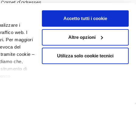
Carnet d'adresses
Mes commandes
Ma liste de souhaits
Accetto tutti i cookie
e
Mes retours
nalizzare i
raffico web. I
Altre opzioni
N° 1
EN PARFUMERIE
ari. Per maggiori
revoca del
 tramite cookie –
Utilizza solo cookie tecnici
rdiamo che,
o strumento di
senso
o - P.I. 10267000155 - R.E.A MI1361408 - Società soggetta all'attività di
20% de bienvenue
ere, in modo più