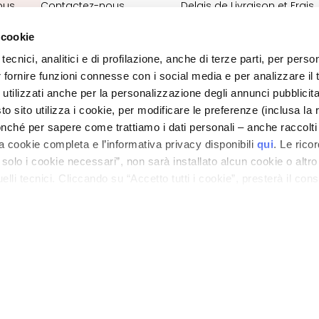
ous
Contactez-nous
Delais de Livraison et Frais
20%
Déclaration d'accessibilité
de port
 cookie
Où est ma commande?
Contacts Boutique en lign
tecnici, analitici e di profilazione, anche di terze parti, per perso
VOUS
Termes et conditions
r fornire funzioni connesse con i social media e per analizzare il t
 utilizzati anche per la personalizzazione degli annunci pubblicit
 sito utilizza i cookie, per modificare le preferenze (inclusa la 
POLITIQUE DE CONFIDENTIALITE ET SUR LES COOKIES
MENTIONS LÉGALES
nché per sapere come trattiamo i dati personali – anche raccolti
STORE LOCATOR
a cookie completa e l’informativa privacy disponibili
qui
. Le rico
a solo i cookie necessari”, non sarà installato alcun cookie o altr
lli tecnici. Cliccando su “Accetto tutti i cookie”, presterà il con
ano - Italy - Capitale Sociale euro 1.050.000,00 interamente versato - C.F. - R.I. Milan
direzione e coordinamento di Bolton Group s.r.l.
cookie utilizzati dal sito. Cliccando su “Altre opzioni”, potrà scegli
orizzare.