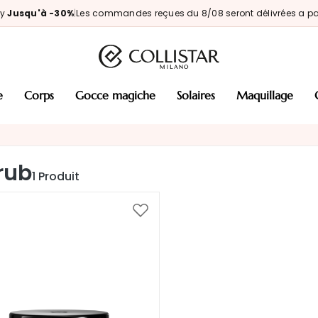
ay
Jusqu'à -30%
|
Les commandes reçues du 8/08 seront délivrées a par
e
corps
gocce magiche
solaires
maquillage
rub
1
Produit
Ajouter
à
ma
liste
d’envie