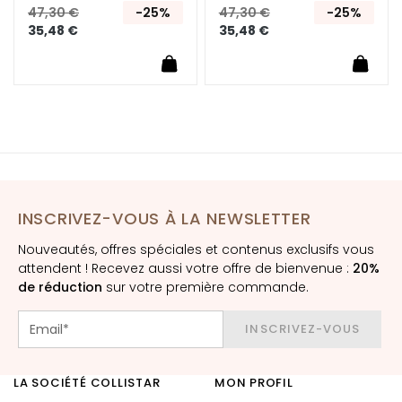
t
47,30 €
-25%
47,30 €
-25%
35,48 €
35,48 €
o
u
r
d
e
s
y
e
u
INSCRIVEZ-VOUS À LA NEWSLETTER
x
e
Nouveautés, offres spéciales et contenus exclusifs vous
t
attendent ! Recevez aussi votre offre de bienvenue :
20%
d
de réduction
sur votre première commande.
e
s
INSCRIVEZ-VOUS
l
è
v
LA SOCIÉTÉ COLLISTAR
MON PROFIL