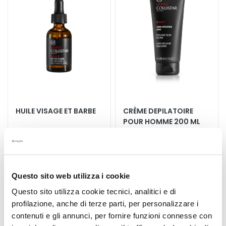
a
ma
ma
liste
liste
q
d’envie
d’envi
u
i
l
l
a
n
t
s
HUILE VISAGE ET BARBE
CRÈME DEPILATOIRE
POUR HOMME 200 ML
M
a
Avant et/ou après le
s
rasage
q
31,90 €
-25%
u
23,93 €
Questo sito web utilizza i cookie
34,10 €
-25%
e
25,58 €
Questo sito utilizza cookie tecnici, analitici e di
s
profilazione, anche di terze parti, per personalizzare i
e
contenuti e gli annunci, per fornire funzioni connesse con
t