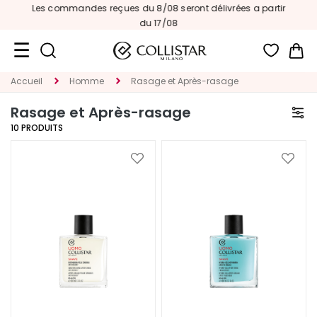
Les commandes reçues du 8/08 seront délivrées a partir
du 17/08
Mon
Accueil
Homme
Rasage et Après-rasage
Format
Voyage
Rasage et Après-rasage
10
PRODUITS
Nouveautés
VISAGE
Ajouter
Ajoute
à
à
C
ma
ma
A
liste
liste
T
d’envie
d’envi
É
G
O
R
I