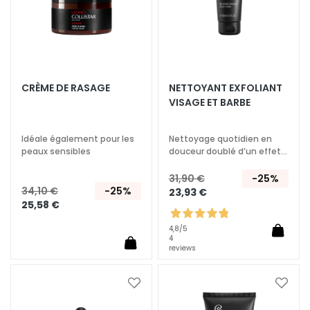
q
u
e
s
N
CRÈME DE RASAGE
NETTOYANT EXFOLIANT
e
VISAGE ET BARBE
t
t
Idéale également pour les
Nettoyage quotidien en
o
peaux sensibles
douceur doublé d’un effet
y
détox
a
31,90 €
-25%
n
34,10 €
-25%
23,93 €
t
25,58 €
s
4,8
/5
e
4
reviews
t
d
e
Ajouter
Ajoute
m
à
à