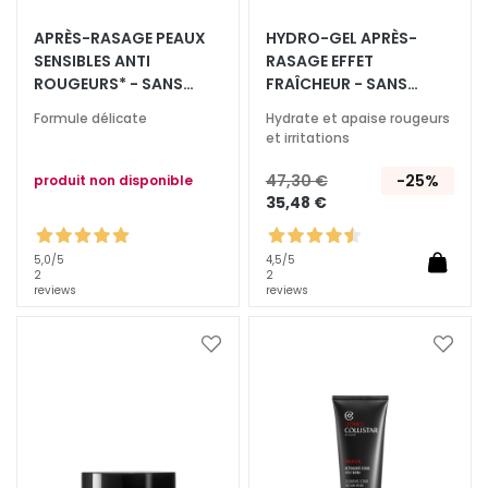
E
APRÈS-RASAGE PEAUX
HYDRO-GEL APRÈS-
T
SENSIBLES ANTI
RASAGE EFFET
r
ROUGEURS* - SANS
FRAÎCHEUR - SANS
a
ALCOOL
ALCOOL
i
Formule délicate
Hydrate et apaise rougeurs
et irritations
t
e
47,30 €
-25%
produit non disponible
m
35,48 €
e
n
5,0
/5
4,5
/5
t
2
2
s
reviews
reviews
s
p
Ajouter
Ajoute
é
à
à
c
ma
ma
i
liste
liste
d’envie
d’envi
f
i