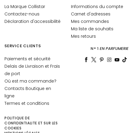
r
La Marque Collistar
Informations du compte
e
s
Contactez-nous
Carnet d'adresses
Déclaration d'accessibilité
Mes commandes
B
Ma liste de souhaits
E
Mes retours
S
O
SERVICE CLIENTS
N° 1
EN PARFUMERIE
I
Paiements et sécurité
N
Delais de Livraison et Frais
G
de port
o
Où est ma commande?
c
Contacts Boutique en
c
ligne
e
Termes et conditions
M
a
g
POLITIQUE DE
CONFIDENTIALITE ET SUR LES
i
COOKIES
c