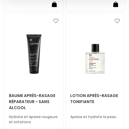
è
m
e
s
Ajouter
Ajoute
p
à
à
ma
ma
o
liste
liste
u
d’envie
d’envi
r
l
e
v
i
s
a
g
BAUME APRÈS-RASAGE
LOTION APRÈS-RASAGE
e
RÉPARATEUR - SANS
TONIFIANTE
ALCOOL
C
Hydrate et apaise rougeurs
Apaise et hydrate la peau
o
et irritations
n