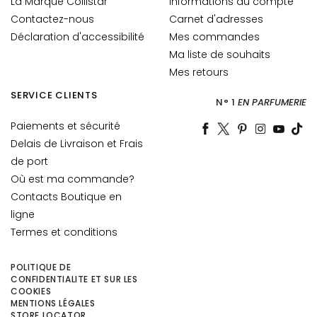
La Marque Collistar
Informations du compte
t
Contactez-nous
Carnet d'adresses
o
Déclaration d'accessibilité
Mes commandes
u
r
Ma liste de souhaits
d
Mes retours
e
SERVICE CLIENTS
N° 1
EN PARFUMERIE
s
y
Paiements et sécurité
e
Delais de Livraison et Frais
u
de port
x
Où est ma commande?
e
Contacts Boutique en
t
ligne
d
Termes et conditions
e
s
l
POLITIQUE DE
CONFIDENTIALITE ET SUR LES
è
COOKIES
v
MENTIONS LÉGALES
r
STORE LOCATOR