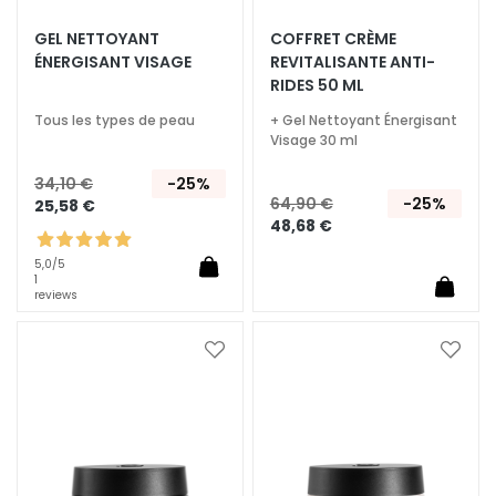
T
GEL NETTOYANT
COFFRET CRÈME
ÉNERGISANT VISAGE
REVITALISANTE ANTI-
r
RIDES 50 ML
a
i
Tous les types de peau
+ Gel Nettoyant Énergisant
t
Visage 30 ml
e
34,10 €
-25%
m
64,90 €
-25%
25,58 €
e
48,68 €
n
t
5,0
/5
1
s
reviews
s
p
Ajouter
Ajoute
é
à
à
c
ma
ma
i
liste
liste
f
d’envie
d’envi
i