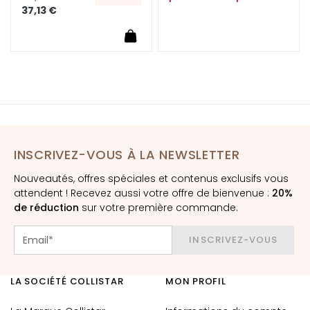
è
37,13 €
m
e
s
p
o
u
r
l
e
INSCRIVEZ-VOUS À LA NEWSLETTER
v
i
Nouveautés, offres spéciales et contenus exclusifs vous
attendent ! Recevez aussi votre offre de bienvenue :
20%
s
de réduction
sur votre première commande.
a
g
INSCRIVEZ-VOUS
e
C
LA SOCIÉTÉ COLLISTAR
MON PROFIL
o
n