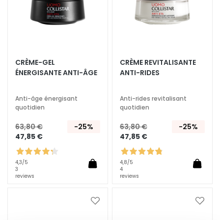
q
u
e
s
N
CRÈME-GEL
CRÈME REVITALISANTE
e
ÉNERGISANTE ANTI-ÂGE
ANTI-RIDES
t
t
o
Anti-âge énergisant
Anti-rides revitalisant
quotidien
quotidien
y
a
63,80 €
-25%
63,80 €
-25%
n
47,85 €
47,85 €
t
s
4,3
/5
4,8
/5
e
3
4
t
reviews
reviews
d
e
Ajouter
Ajoute
m
à
à