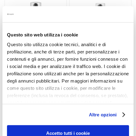
a
ma
ma
q
liste
liste
d’envie
d’envi
u
i
l
Questo sito web utilizza i cookie
l
a
Questo sito utilizza cookie tecnici, analitici e di
n
profilazione, anche di terze parti, per personalizzare i
t
contenuti e gli annunci, per fornire funzioni connesse con
s
COLLAGÈNE
HYDRATANT
i social media e per analizzare il traffico web. I cookie di
PROTECTEUR
profilazione sono utilizzati anche per la personalizzazione
M
QUOTIDIEN
degli annunci pubblicitari. Per maggiori informazioni su
a
come questo sito utilizza i cookie, per modificare le
s
ANTI-RIDES RÉGÉNÉRATEUR
Crème visage et contour
des yeux 24h
preferenze (inclusa la revoca del consenso, se prestato),
q
nonché per sapere come trattiamo i dati personali –
u
47,30 €
-25%
e
anche raccolti tramite cookie – può consultare
49,50 €
-25%
35,48 €
Altre opzioni
s
l’informativa cookie completa e l’informativa privacy
37,13 €
e
disponibili
qui
. Le ricordiamo che, qualora clicchi su
4,7
/5
t
“Utilizza solo i cookie necessari”, non sarà installato
3
Accetto tutti i cookie