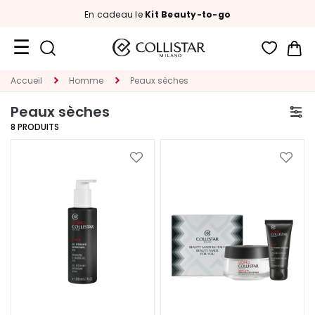
En cadeau le
Kit Beauty-to-go
Mon
Format
Accueil
Homme
Peaux sèches
Voyage
Peaux sèches
Nouveautés
8
PRODUITS
VISAGE
Ajouter
Ajoute
à
à
C
ma
ma
A
liste
liste
T
d’envie
d’envi
É
G
O
R
I
E