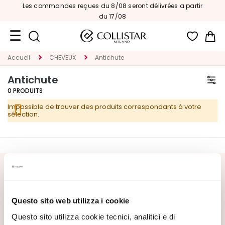
Les commandes reçues du 8/08 seront délivrées a partir
du 17/08
Mon
Accueil
CHEVEUX
Antichute
Format
Voyage
Antichute
0
PRODUITS
Nouveautés
Impossible de trouver des produits correspondants à votre
VISAGE
sélection.
C
A
T
É
INSCRIVEZ-VOUS À LA NEWSLETTER
G
O
Nouveautés, offres spéciales et contenus exclusifs vous
Questo sito web utilizza i cookie
R
attendent ! Recevez aussi votre offre de bienvenue :
20%
de réduction
sur votre première commande.
I
Questo sito utilizza cookie tecnici, analitici e di