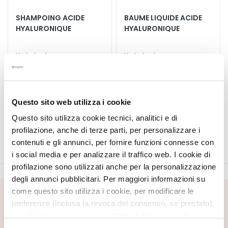
E
SHAMPOING ACIDE
BAUME LIQUIDE ACIDE
T
HYALURONIQUE
HYALURONIQUE
r
a
i
Hydratant, pour un usage
Hydratant, pour un usage
fréquent. Pour tous les
fréquent. Pour tous les
t
types de cheveux.
types de cheveux.
e
31,35 €
-25%
produit non disponible
m
23,51 €
e
Questo sito web utilizza i cookie
n
Questo sito utilizza cookie tecnici, analitici e di
t
profilazione, anche di terze parti, per personalizzare i
s
contenuti e gli annunci, per fornire funzioni connesse con
s
i social media e per analizzare il traffico web. I cookie di
p
profilazione sono utilizzati anche per la personalizzazione
é
degli annunci pubblicitari. Per maggiori informazioni su
c
come questo sito utilizza i cookie, per modificare le
i
INSCRIVEZ-VOUS À LA NEWSLETTER
preferenze (inclusa la revoca del consenso, se prestato),
f
nonché per sapere come trattiamo i dati personali –
i
Nouveautés, offres spéciales et contenus exclusifs vous
anche raccolti tramite cookie – può consultare