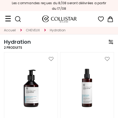
Les commandes reçues du 8/08 seront délivrées a partir
du 17/08
Mon
Accueil
CHEVEUX
Hydration
Format
Voyage
Hydration
2
PRODUITS
Nouveautés
VISAGE
Ajouter
Ajoute
à
à
C
ma
ma
A
liste
liste
T
d’envie
d’envi
É
G
O
R
I